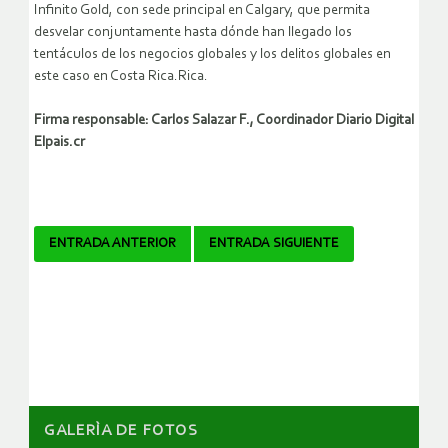
Infinito Gold, con sede principal en Calgary, que permita
desvelar conjuntamente hasta dónde han llegado los
tentáculos de los negocios globales y los delitos globales en
este caso en Costa Rica.Rica.
Firma responsable: Carlos Salazar F., Coordinador Diario Digital
Elpais.cr
Navegador
ENTRADA ANTERIOR
ENTRADA SIGUIENTE
de
artículos
GALERÌA DE FOTOS