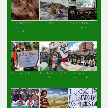
Amazonía
Perú
Valle del Elqui
defiende su
sin minería.
territorio
Vale mata, Brasil
Tía María no va !
Orinoco,
Perú
Venezuela