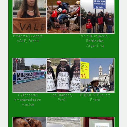
Protestas contra
No a la minería ,
VALE, Brasil
Bariloche,
Argentina
Defensoras
Las Bambas,
PUEBLA, Pue, 27
amenazadas en
Perú
Enero
México