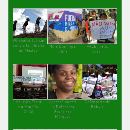
Wirakutas luchan
contra la minería
No a Dominga,
VALE mata,
en México
Chile
Brasil
Valle de Elqui
Atentan contra
Defensoras de
sin minería.
la Defensora
Bolivia
Chile
Francisca
Márquez