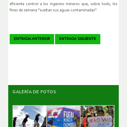
eficiente control a los ingenios mineros que, sobre todo, los
fines de semana “sueltan sus aguas contaminadas”.
Navegador
ENTRADA ANTERIOR
ENTRADA SIGUIENTE
de
artículos
GALERÌA DE FOTOS