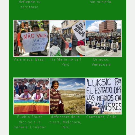
defiende su
sin minería.
territorio
Vale mata, Brasil
Tía María no va !
Orinoco,
Perú
Venezuela
Pueblo Shuar
defensora de la
Caimanes, Chile
dice no a la
tierra, Melchora,
minería, Ecuador
Perú