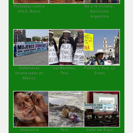
Protestas contra
No a la minería ,
VALE, Brasil
Bariloche,
Argentina
Defensoras
Las Bambas,
PUEBLA, Pue, 27
amenazadas en
Perú
Enero
México
Amazonía
Perú
Valle del Elqui