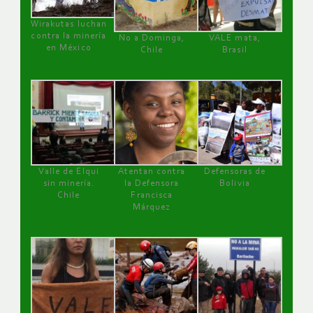
Wirakutas luchan
contra la minería
No a Dominga,
VALE mata,
en México
Chile
Brasil
Valle de Elqui
Atentan contra
Defensoras de
sin minería.
la Defensora
Bolivia
Chile
Francisca
Márquez