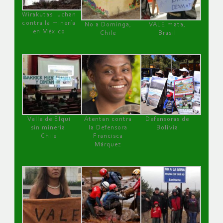
Wirakutas luchan
contra la minería
No a Dominga,
VALE mata,
en México
Chile
Brasil
Valle de Elqui
Atentan contra
Defensoras de
sin minería.
la Defensora
Bolivia
Chile
Francisca
Márquez