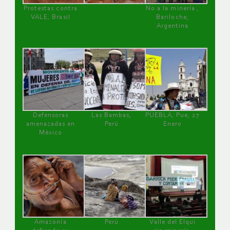
Protestas contra
No a la minería ,
VALE, Brasil
Bariloche,
Argentina
Defensoras
Las Bambas,
PUEBLA, Pue, 27
amenazadas en
Perú
Enero
México
Amazonía
Perú
Valle del Elqui