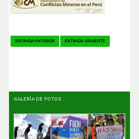
Navegador
ENTRADA ANTERIOR
ENTRADA SIGUIENTE
de
artículos
GALERÌA DE FOTOS