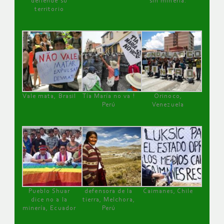
defiende su
sin minería.
territorio
Vale mata, Brasil
Tía María no va !
Orinoco,
Perú
Venezuela
Pueblo Shuar
defensora de la
Caimanes, Chile
dice no a la
tierra, Melchora,
minería, Ecuador
Perú