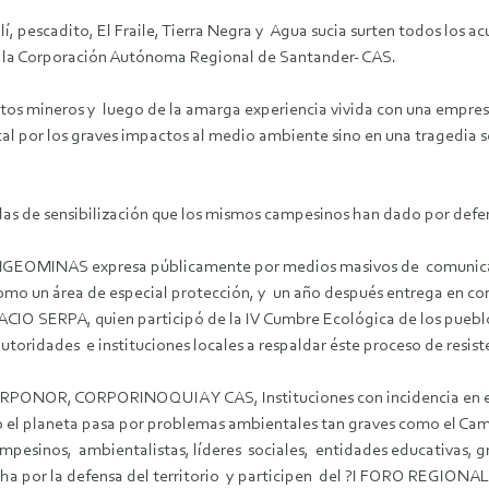
escadito, El Fraile, Tierra Negra y Agua sucia surten todos los acu
 la Corporación Autónoma Regional de Santander- CAS.
ctos mineros y luego de la amarga experiencia vivida con una empresa
al por los graves impactos al medio ambiente sino en una tragedia s
as de sensibilización que los mismos campesinos han dado por defend
NGEOMINAS expresa públicamente por medios masivos de comunicació
mo un área de especial protección, y un año después entrega en co
 SERPA, quien participó de la IV Cumbre Ecológica de los pueblos r
toridades e instituciones locales a respaldar éste proceso de resist
ORPONOR, CORPORINOQUIA Y CAS, Instituciones con incidencia en e
o el planeta pasa por problemas ambientales tan graves como el Cam
pesinos, ambientalistas, líderes sociales, entidades educativas, g
lucha por la defensa del territorio y participen del ?I FORO R