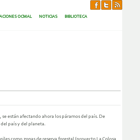
CACIONES OCMAL
NOTICIAS
BIBLIOTECA
a, se están afectando ahora los páramos del país. De
el país y del planeta.
ágiles como zonas de reserva forestal (proyecto La Colosa