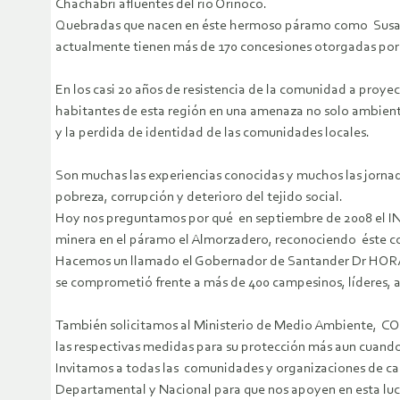
Chachabrí afluentes del río Orinoco.
Quebradas que nacen en éste hermoso páramo como Susalí, p
actualmente tienen más de 170 concesiones otorgadas por
En los casi 20 años de resistencia de la comunidad a proye
habitantes de esta región en una amenaza no solo ambient
y la perdida de identidad de las comunidades locales.
Son muchas las experiencias conocidas y muchos las jornad
pobreza, corrupción y deterioro del tejido social.
Hoy nos preguntamos por qué en septiembre de 2008 el I
minera en el páramo el Almorzadero, reconociendo éste co
Hacemos un llamado el Gobernador de Santander Dr HORACIO
se comprometió frente a más de 400 campesinos, líderes, au
También solicitamos al Ministerio de Medio Ambiente, C
las respectivas medidas para su protección más aun cuand
Invitamos a todas las comunidades y organizaciones de cam
Departamental y Nacional para que nos apoyen en esta 