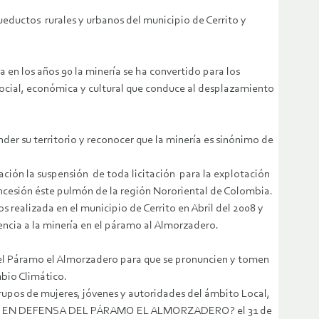
eductos rurales y urbanos del municipio de Cerrito y
 en los años 90 la minería se ha convertido para los
ocial, económica y cultural que conduce al desplazamiento
er su territorio y reconocer que la minería es sinónimo de
n la suspensión de toda licitación para la explotación
ncesión éste pulmón de la región Nororiental de Colombia.
ealizada en el municipio de Cerrito en Abril del 2008 y
encia a la minería en el páramo al Almorzadero.
l Páramo el Almorzadero para que se pronuncien y tomen
bio Climático.
rupos de mujeres, jóvenes y autoridades del ámbito Local,
EGIONAL EN DEFENSA DEL PÁRAMO EL ALMORZADERO? el 31 de