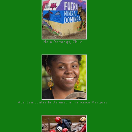
No a Dominga, Chile
Atentan contra la Defensora Francisca Márquez