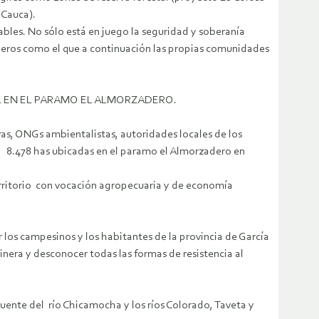
 Cauca).
bles. No sólo está en juego la seguridad y soberanía
mineros como el que a continuación las propias comunidades
L EN EL PARAMO EL ALMORZADERO.
as, ONGs ambientalistas, autoridades locales de los
de 8.478 has ubicadas en el paramo el Almorzadero en
erritorio con vocación agropecuaria y de economía
 los campesinos y los habitantes de la provincia de García
era y desconocer todas las formas de resistencia al
luente del río Chicamocha y los ríos Colorado, Taveta y