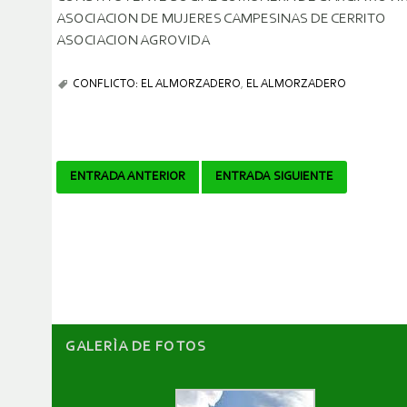
ASOCIACION DE MUJERES CAMPESINAS DE CERRITO
ASOCIACION AGROVIDA
CONFLICTO: EL ALMORZADERO
,
EL ALMORZADERO
Navegador
ENTRADA ANTERIOR
ENTRADA SIGUIENTE
de
artículos
GALERÌA DE FOTOS