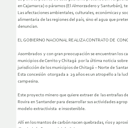
en Cajamarca) o páramos (El Almorzadero y Santurbán), terr
Las afectaciones ambientales, culturales, económicas y so
alimentaria de las regiones del país, sino el agua que pre
denuncian.
EL GOBIERNO NACIONAL REALIZA CONTRATO DE CONC
Asombrados y con gran preocupación se encuentran los camp
municipios de Cerrito y Chitagá por la última noticia sob
jurisdicción de los municipios de Chitagá – Norte de Santa
Esta concesión otorgada a 29 años es un atropello a la l
campesina.
Este proyecto minero que quiere extraer de las entrañas de
Rovira en Santander para desarrollar sus actividades agro
modelo extractivista e insostenible.
Allí en los mantos de carbón nacen quebradas, ríos y aprox