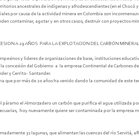
itorios ancestrales de indígenas y afrodescendientes (en el Chocó y
ciales por causa de la actividad minera en Colombia son inconmensura
tenden contaminar, agotar y en otros casos, destruir con proyectos 
ESION A 29 AÑOS PARA LA EXPLOTACION DEL CARBÓN MINERA
esinos y lideres de organizaciones de base, instituciones educativ
re la concesión del Gobierno a la empresa Continental de Carbones 
nder y Cerrito- Santander.
ucha que por más de 20 años ha venido dando la comunidad de este t
l páramo el Almorzadero un carbón que purifica el agua utilizada por
pecuarias, hoy nuevamente quiere ser contaminada por la empresa min
imadamente 31 lagunas, que alimentan las cuencas del río Servitá, af