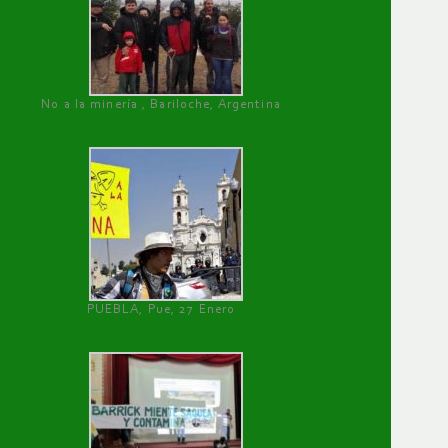
No a la minería , Bariloche, Argentina
PUEBLA, Pue, 27 Enero