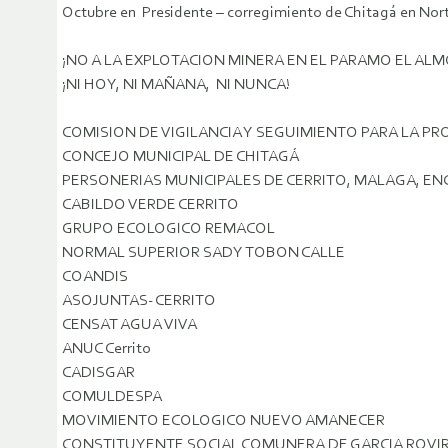
Octubre en Presidente – corregimiento de Chitagá en Nor
¡NO A LA EXPLOTACION MINERA EN EL PARAMO EL AL
¡NI HOY, NI MAÑANA, NI NUNCA!
COMISION DE VIGILANCIA Y SEGUIMIENTO PARA LA P
CONCEJO MUNICIPAL DE CHITAGÁ
PERSONERIAS MUNICIPALES DE CERRITO, MALAGA, ENC
CABILDO VERDE CERRITO
GRUPO ECOLOGICO REMACOL
NORMAL SUPERIOR SADY TOBON CALLE
COANDIS
ASOJUNTAS- CERRITO
CENSAT AGUA VIVA
ANUC Cerrito
CADISGAR
COMULDESPA
MOVIMIENTO ECOLOGICO NUEVO AMANECER
CONSTITUYENTE SOCIAL COMUNERA DE GARCIA ROVI