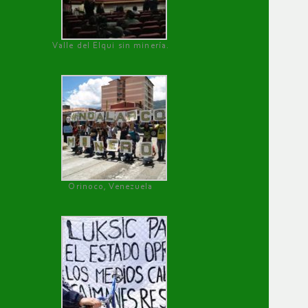
Valle del Elqui sin minería.
Orinoco, Venezuela