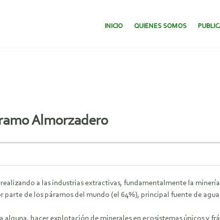
SALTAR AL CONTENIDO.
INICIO
QUIENES SOMOS
PUBLI
aramo Almorzadero
 realizando a las industrias extractivas, fundamentalmente la minerí
arte de los páramos del mundo (el 64%), principal fuente de agua d
a alguna, hacer explotación de minerales en ecosistemas únicos y fr