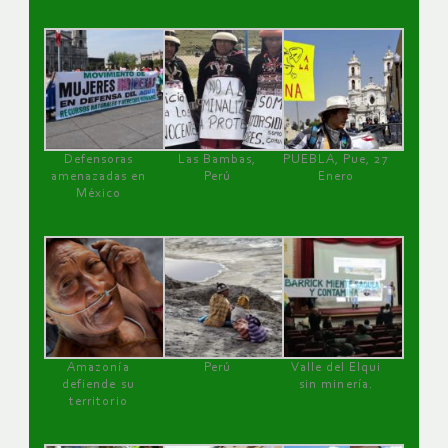
Defensoras
Las Bambas,
PUEBLA, Pue, 27
amenazadas en
Perú
Enero
México
Amazonía
Perú
Valle del Elqui
defiende su
sin minería.
territorio