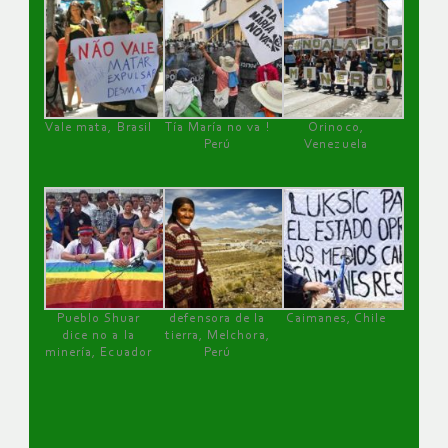
Vale mata, Brasil
Tía María no va !
Orinoco,
Perú
Venezuela
Pueblo Shuar
defensora de la
Caimanes, Chile
dice no a la
tierra, Melchora,
minería, Ecuador
Perú