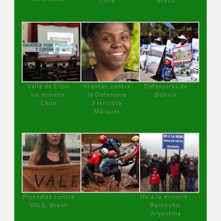
Chile
Brasil
Valle de Elqui
Atentan contra
Defensoras de
sin minería.
la Defensora
Bolivia
Chile
Francisca
Márquez
Protestas contra
No a la minería ,
VALE, Brasil
Bariloche,
Argentina