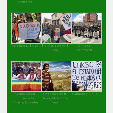
territorio
Vale mata, Brasil
Tía María no va !
Orinoco,
Perú
Venezuela
Pueblo Shuar
defensora de la
Caimanes, Chile
dice no a la
tierra, Melchora,
minería, Ecuador
Perú