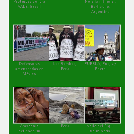
Protestas contra
No a la minería ,
VALE, Brasil
Bariloche,
Argentina
Defensoras
Las Bambas,
PUEBLA, Pue, 27
amenazadas en
Perú
Enero
México
Amazonía
Perú
Valle del Elqui
defiende su
sin minería.