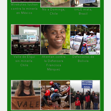
Wirakutas luchan
contra la minería
No a Dominga,
VALE mata,
en México
Chile
Brasil
Valle de Elqui
Atentan contra
Defensoras de
sin minería.
la Defensora
Bolivia
Chile
Francisca
Márquez