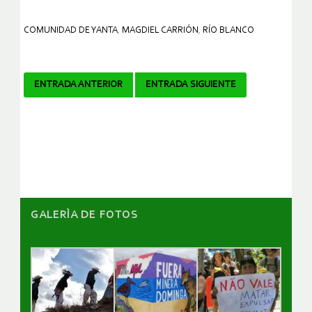
COMUNIDAD DE YANTA
,
MAGDIEL CARRIÓN
,
RÍO BLANCO
Navegador
ENTRADA ANTERIOR
ENTRADA SIGUIENTE
de
artículos
GALERÌA DE FOTOS