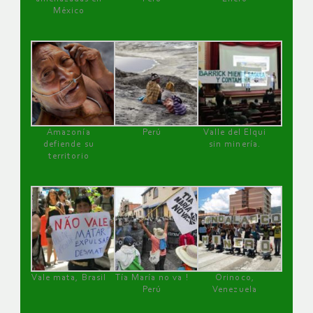
México
Amazonía
Perú
Valle del Elqui
defiende su
sin minería.
territorio
Vale mata, Brasil
Tía María no va !
Orinoco,
Perú
Venezuela