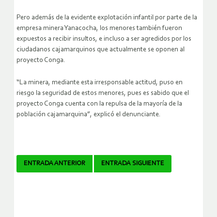
Pero además de la evidente explotación infantil por parte de la
empresa minera Yanacocha, los menores también fueron
expuestos a recibir insultos, e incluso a ser agredidos por los
ciudadanos cajamarquinos que actualmente se oponen al
proyecto Conga.
“La minera, mediante esta irresponsable actitud, puso en
riesgo la seguridad de estos menores, pues es sabido que el
proyecto Conga cuenta con la repulsa de la mayoría de la
población cajamarquina”, explicó el denunciante.
Navegador
ENTRADA ANTERIOR
ENTRADA SIGUIENTE
de
artículos