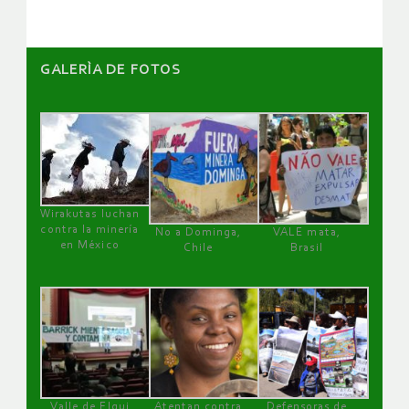
GALERÌA DE FOTOS
Wirakutas luchan
contra la minería
No a Dominga,
VALE mata,
en México
Chile
Brasil
Valle de Elqui
Atentan contra
Defensoras de