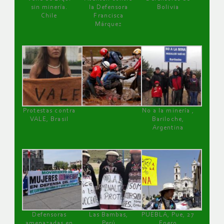
sin minería.
la Defensora
Bolivia
Chile
Francisca
Márquez
Protestas contra
No a la minería ,
VALE, Brasil
Bariloche,
Argentina
Defensoras
Las Bambas,
PUEBLA, Pue, 27
amenazadas en
Perú
Enero