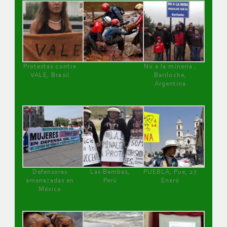
Protestas contra
No a la minería ,
VALE, Brasil
Bariloche,
Argentina
Defensoras
Las Bambas,
PUEBLA, Pue, 27
amenazadas en
Perú
Enero
México