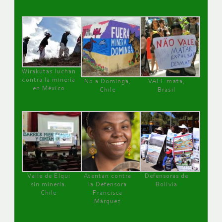
Wirakutas luchan
contra la minería
No a Dominga,
VALE mata,
en México
Chile
Brasil
Valle de Elqui
Atentan contra
Defensoras de
sin minería.
la Defensora
Bolivia
Chile
Francisca
Márquez