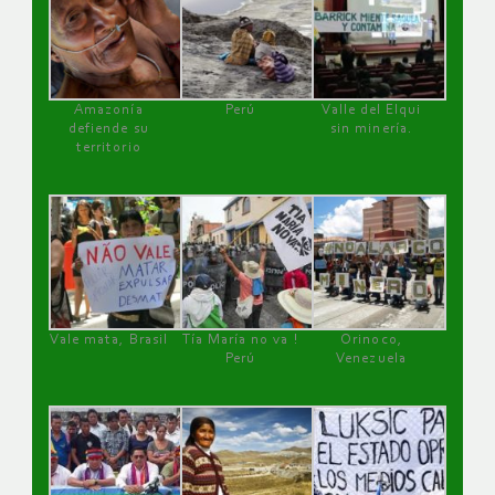
Amazonía
Perú
Valle del Elqui
defiende su
sin minería.
territorio
Vale mata, Brasil
Tía María no va !
Orinoco,
Perú
Venezuela