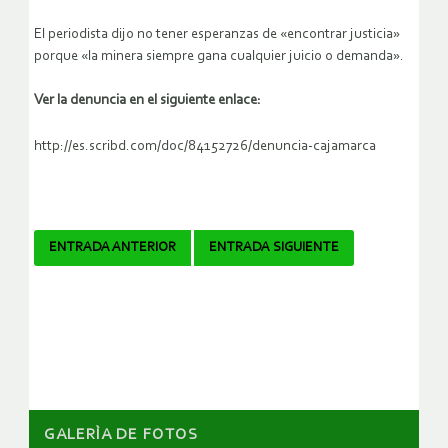
El periodista dijo no tener esperanzas de «encontrar justicia»
porque «la minera siempre gana cualquier juicio o demanda».
Ver la denuncia en el siguiente enlace:
http://es.scribd.com/doc/84152726/denuncia-cajamarca
Navegador
ENTRADA ANTERIOR
ENTRADA SIGUIENTE
de
artículos
GALERÌA DE FOTOS