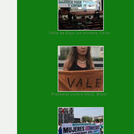
Valle de Elqui sin minería. Chile
Protestas contra VALE, Brasil