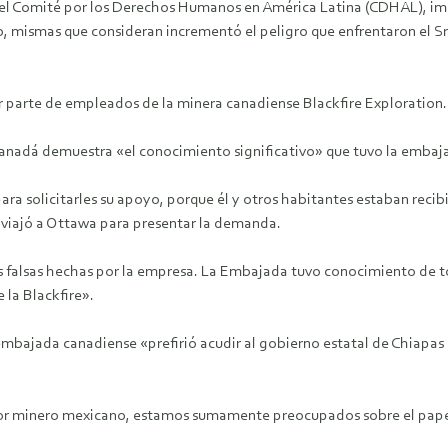
l Comité por los Derechos Humanos en América Latina (CDHAL), impul
 mismas que consideran incrementó el peligro que enfrentaron el Sr
 parte de empleados de la minera canadiense Blackfire Exploration.
anadá demuestra «el conocimiento significativo» que tuvo la embaja
ra solicitarles su apoyo, porque él y otros habitantes estaban rec
ien viajó a Ottawa para presentar la demanda.
falsas hechas por la empresa. La Embajada tuvo conocimiento de todo
 la Blackfire».
a embajada canadiense «prefirió acudir al gobierno estatal de Chiapas 
ctor minero mexicano, estamos sumamente preocupados sobre el papel