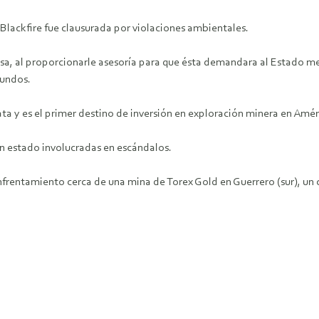
 Blackfire fue clausurada por violaciones ambientales.
, al proporcionarle asesoría para que ésta demandara al Estado mex
Mundos.
a y es el primer destino de inversión en exploración minera en Amér
n estado involucradas en escándalos.
rentamiento cerca de una mina de Torex Gold en Guerrero (sur), un 