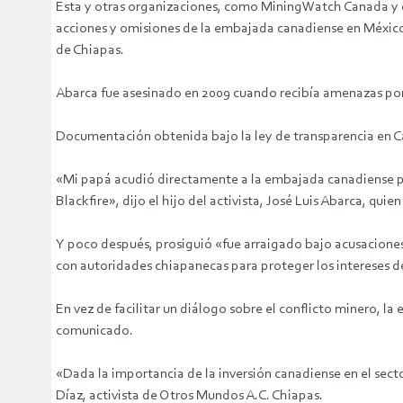
Esta y otras organizaciones, como MiningWatch Canada y e
acciones y omisiones de la embajada canadiense en México,
de Chiapas.
Abarca fue asesinado en 2009 cuando recibía amenazas por
Documentación obtenida bajo la ley de transparencia en C
«Mi papá acudió directamente a la embajada canadiense pa
Blackfire», dijo el hijo del activista, José Luis Abarca, qu
Y poco después, prosiguió «fue arraigado bajo acusaciones 
con autoridades chiapanecas para proteger los intereses de
En vez de facilitar un diálogo sobre el conflicto minero, l
comunicado.
«Dada la importancia de la inversión canadiense en el se
Díaz, activista de Otros Mundos A.C. Chiapas.