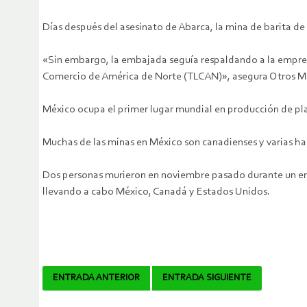
Días después del asesinato de Abarca, la mina de barita de
«Sin embargo, la embajada seguía respaldando a la empresa
Comercio de América de Norte (TLCAN)», asegura Otros 
México ocupa el primer lugar mundial en producción de plat
Muchas de las minas en México son canadienses y varias ha
Dos personas murieron en noviembre pasado durante un enf
llevando a cabo México, Canadá y Estados Unidos.
Navegador
ENTRADA ANTERIOR
ENTRADA SIGUIENTE