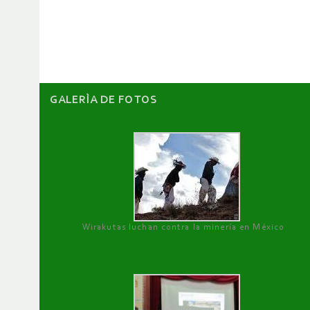
de
artículos
GALERÌA DE FOTOS
Wirakutas luchan contra la minería en México