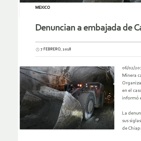
MEXICO
Denuncian a embajada de Ca
7 FEBRERO, 2018
06/02/20
Minera c
Organiza
en el cas
informó 
La denun
sus sigla
de Chiap