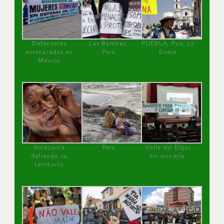
Defensoras
Las Bambas,
PUEBLA, Pue, 27
amenazadas en
Perú
Enero
México
Amazonía
Perú
Valle del Elqui
defiende su
sin minería.
territorio