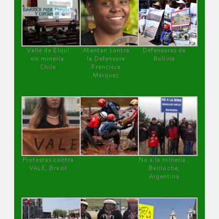
Valle de Elqui
Atentan contra
Defensoras de
sin minería.
la Defensora
Bolivia
Chile
Francisca
Márquez
Protestas contra
No a la minería ,
VALE, Brasil
Bariloche,
Argentina