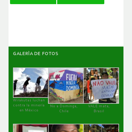
de
artículos
GALERÌA DE FOTOS
Wirakutas luchan
contra la minería
No a Dominga,
VALE mata,
en México
Chile
Brasil