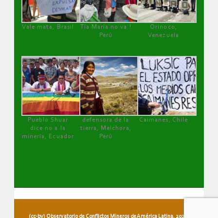
Vale mata, Brasil
Tía María no va !
Orinoco,
Perú
Venezuela
Pueblo Shuar
defensora de la
Caimanes, Chile
dice no a la
tierra, Melchora,
minería, Ecuador
Perú
(cc-by) Observatorio de Conflictos Mineros de América Latina, 2026