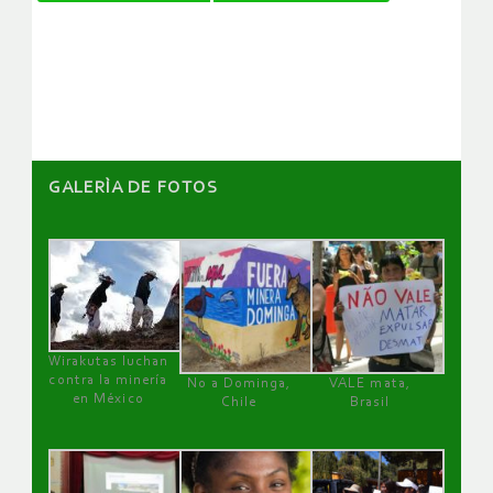
de
artículos
GALERÌA DE FOTOS
Wirakutas luchan
contra la minería
No a Dominga,
VALE mata,
en México
Chile
Brasil