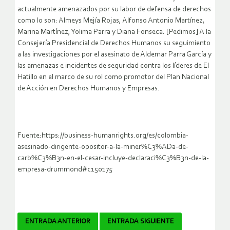
actualmente amenazados por su labor de defensa de derechos
como lo son: Almeys Mejía Rojas, Alfonso Antonio Martínez,
Marina Martínez, Yolima Parra y Diana Fonseca. [Pedimos] A la
Consejería Presidencial de Derechos Humanos su seguimiento
a las investigaciones por el asesinato de Aldemar Parra García y
las amenazas e incidentes de seguridad contra los líderes de El
Hatillo en el marco de su rol como promotor del Plan Nacional
de Acción en Derechos Humanos y Empresas.
Fuente:https://business-humanrights.org/es/colombia-
asesinado-dirigente-opositor-a-la-miner%C3%ADa-de-
carb%C3%B3n-en-el-cesar-incluye-declaraci%C3%B3n-de-la-
empresa-drummond#c150175
Navegador
ENTRADA ANTERIOR
ENTRADA SIGUIENTE