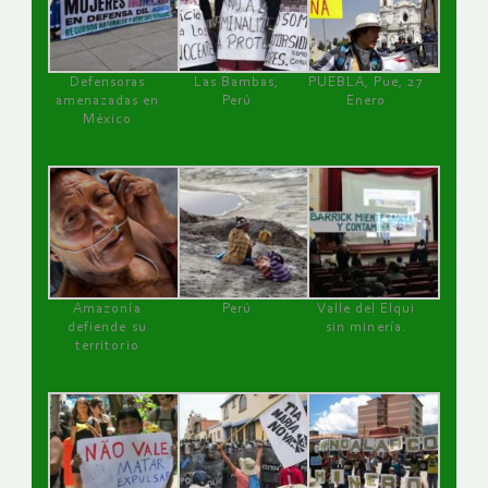
Defensoras
Las Bambas,
PUEBLA, Pue, 27
amenazadas en
Perú
Enero
México
Amazonía
Perú
Valle del Elqui
defiende su
sin minería.
territorio