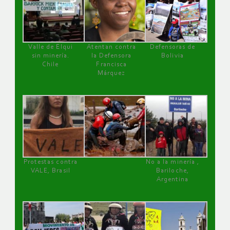
Valle de Elqui
Atentan contra
Defensoras de
sin minería.
la Defensora
Bolivia
Chile
Francisca
Márquez
Protestas contra
No a la minería ,
VALE, Brasil
Bariloche,
Argentina