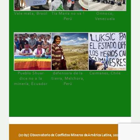
Vale mata, Brasil
Tía María no va !
Orinoco,
Perú
Venezuela
Pueblo Shuar
defensora de la
Caimanes, Chile
dice no a la
tierra, Melchora,
minería, Ecuador
Perú
(cc-by) Observatorio de Conflictos Mineros de América Latina, 2026