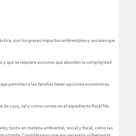
ráctica, por los graves impactos ambientales y sociales que
ado y que se requiere acciones que aborden la complejidad
 que permitan a las familias tener opciones económicas
re de 2022, tal y como consta en el expediente fiscal No
es, tanto en materia ambiental, social y fiscal, como las
 importante. Consideramos que esa necesaria gobernanza