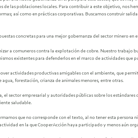
os de las poblaciones locales. Para contribuir a este objetivo, nos 
mas; así como en prácticas corporativas. Buscamos construir salidas
estas concretas para una mejor gobernanza del sector minero en el
nizar a comuneros contra la explotación de cobre. Nuestro trabajo bus
anismos existentes para defenderlos en el marco de actividades que 
ver actividades productivas amigables con el ambiente, que permita
 agua, forestación, crianza de animales menores, entre otras.
el sector empresarial y autoridades públicas sobre los estándares 
iente saludable.
firmamos que no corresponde con el texto, al no tener esta persona n
ctividad en la que CooperAcción haya participado y menos aún org