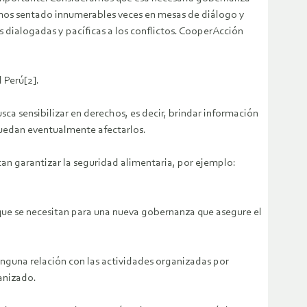
hemos sentado innumerables veces en mesas de diálogo y
 dialogadas y pacíficas a los conflictos. CooperAcción
 Perú[2].
ca sensibilizar en derechos, es decir, brindar información
puedan eventualmente afectarlos.
n garantizar la seguridad alimentaria, por ejemplo:
que se necesitan para una nueva gobernanza que asegure el
inguna relación con las actividades organizadas por
anizado.