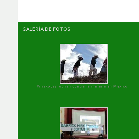
artículos
GALERÌA DE FOTOS
Wirakutas luchan contra la minería en México