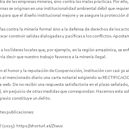
ra de las empresas mineras, sino contra las malas prácticas. Por el
as se originan en una institucionalidad ambiental débil que requier
 para que el diseño institucional mejore y se asegure la protección 
as contra la minería formal sino a la defensa de derechos de los ac
scar construir salidas dialogadas y pacíficas a los conflictos. Aposta
 los líderes locales que, por ejemplo, en la región amazónica, se e
ría decir que nuestro trabajo favorece a la minería ilegal.
el honor y la reputación de CooperAcción, institución con casi 30 a
 al mencionado diario una carta notarial exigiendo su RECTIFICACION
a web. De no recibir una respuesta satisfactoria en el plazo señalado
al, sin perjuicio de otras medidas que correspondan. Hacemos esta so
gravio constituye un delito.
tes publicaciones:
l (2025): https://shorturl.at/ZIwus