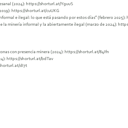
sanal (2024): https://shorturl.at/YguuS
2019): https://shorturl.at/cuUKG
nformal e ilegal: lo que está pasando por estos días” (febrero 2025): 
la minería informal y la abiertamente ilegal (marzo de 2024): https
nas con presencia minera (2024): https://shorturl.at/84Ifn
4): https://shorturl.at/bdTav
shorturl.at/dI7t