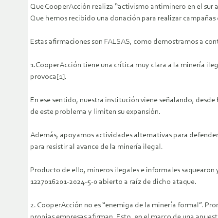
Que CooperAcción realiza “activismo antiminero en el sur 
Que hemos recibido una donación para realizar campañas 
Estas afirmaciones son FALSAS, como demostramos a cont
1.CooperAcción tiene una crítica muy clara a la minería ile
provoca[1].
En ese sentido, nuestra institución viene señalando, desde
de este problema y limiten su expansión.
Además, apoyamos actividades alternativas para defender e
para resistir al avance de la minería ilegal.
Producto de ello, mineros ilegales e informales saquearon y
1227016201-2024-5-0 abierto a raíz de dicho ataque.
2. CooperAcción no es “enemiga de la minería formal”. Prom
propias empresas afirman. Esto, en el marco de una apues