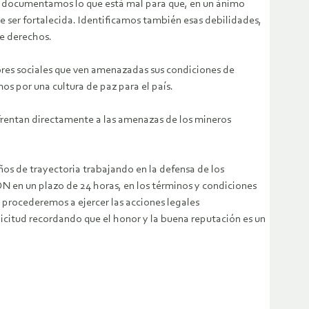
lo, documentamos lo que está mal para que, en un ánimo
e ser fortalecida. Identificamos también esas debilidades,
de derechos.
tores sociales que ven amenazadas sus condiciones de
mos por una cultura de paz para el país.
nfrentan directamente a las amenazas de los mineros
ños de trayectoria trabajando en la defensa de los
 en un plazo de 24 horas, en los términos y condiciones
, procederemos a ejercer las acciones legales
licitud recordando que el honor y la buena reputación es un