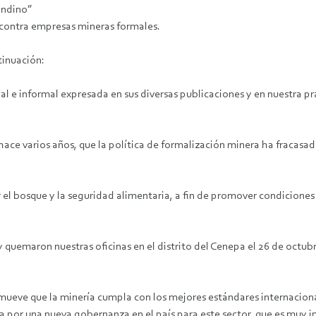
andino”
contra empresas mineras formales.
inuación:
gal e informal expresada en sus diversas publicaciones y en nuestra p
 hace varios años, que la política de formalización minera ha fracas
l bosque y la seguridad alimentaria, a fin de promover condiciones
 quemaron nuestras oficinas en el distrito del Cenepa el 26 de octub
ueve que la minería cumpla con los mejores estándares internacional
ta por una nueva gobernanza en el país para este sector, que es muy