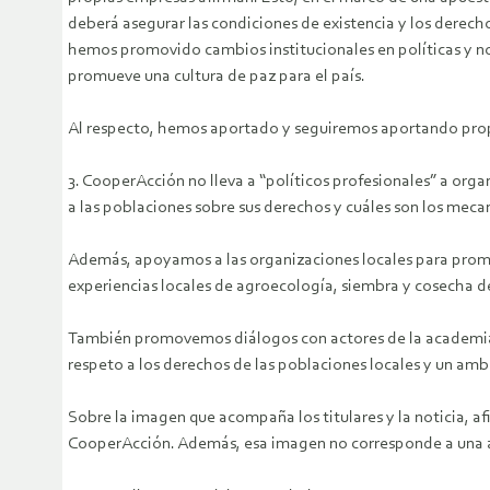
deberá asegurar las condiciones de existencia y los derech
hemos promovido cambios institucionales en políticas y nor
promueve una cultura de paz para el país.
Al respecto, hemos aportado y seguiremos aportando propu
3. CooperAcción no lleva a “políticos profesionales” a orga
a las poblaciones sobre sus derechos y cuáles son los mec
Además, apoyamos a las organizaciones locales para promo
experiencias locales de agroecología, siembra y cosecha de
También promovemos diálogos con actores de la academia, 
respeto a los derechos de las poblaciones locales y un amb
Sobre la imagen que acompaña los titulares y la noticia, a
CooperAcción. Además, esa imagen no corresponde a una a