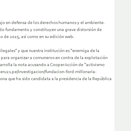
ajo en defensa de los derechos humanos y el ambiente.
odo fundamento y constituyen una grave distorsión de
yo de 2025, así como en su edición web.
ilegales” y que nuestra institución es “enemiga de la
s para organizar a comuneros en contra de la explotación
desarrolla la nota acusando a CooperAcción de “activismo
peru21.pe/investigacion/fundacion-ford-millonaria-
na que ha sido candidata a la presidencia de la República