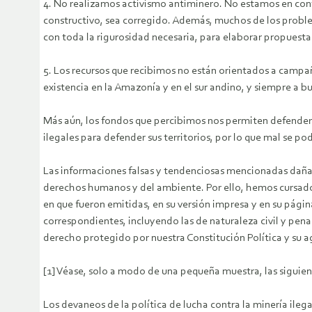
4. No realizamos activismo antiminero. No estamos en cont
constructivo, sea corregido. Además, muchos de los problem
con toda la rigurosidad necesaria, para elaborar propuestas
5. Los recursos que recibimos no están orientados a campañ
existencia en la Amazonía y en el sur andino, y siempre a bu
Más aún, los fondos que percibimos nos permiten defender a
ilegales para defender sus territorios, por lo que mal se pod
Las informaciones falsas y tendenciosas mencionadas dañan 
derechos humanos y del ambiente. Por ello, hemos cursado
en que fueron emitidas, en su versión impresa y en su págin
correspondientes, incluyendo las de naturaleza civil y pen
derecho protegido por nuestra Constitución Política y su a
[1] Véase, solo a modo de una pequeña muestra, las siguien
Los devaneos de la política de lucha contra la minería ilega