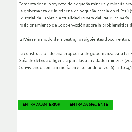
Comentarios al proyecto de pequeña minería y minería arte
La gobernanza de la minería en pequeña escala en el Perú (
Editorial del Boletín Actualidad Minera del Perú: “Minería i
Posicionamiento de CooperAcción sobre la problemática de 
[2] Véase, a modo de muestra, los siguientes documentos:
La construcción de una propuesta de gobernanza para las zo
Guía de debida diligencia para las actividades mineras (202
Conviviendo con la minería en el sur andino (2016): https://
Navegador
ENTRADA ANTERIOR
ENTRADA SIGUIENTE
de