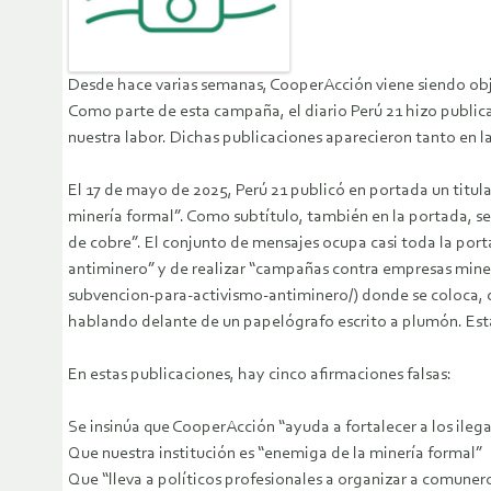
Desde hace varias semanas, CooperAcción viene siendo obj
Como parte de esta campaña, el diario Perú 21 hizo publi
nuestra labor. Dichas publicaciones aparecieron tanto en l
El 17 de mayo de 2025, Perú 21 publicó en portada un titula
minería formal”. Como subtítulo, también en la portada, se
de cobre”. El conjunto de mensajes ocupa casi toda la porta
antiminero” y de realizar “campañas contra empresas miner
subvencion-para-activismo-antiminero/) donde se coloca, c
hablando delante de un papelógrafo escrito a plumón. Esta 
En estas publicaciones, hay cinco afirmaciones falsas:
Se insinúa que CooperAcción “ayuda a fortalecer a los ilega
Que nuestra institución es “enemiga de la minería formal”
Que “lleva a políticos profesionales a organizar a comuner