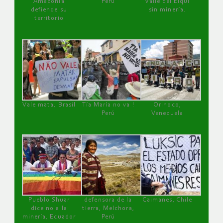
Amazonía
Perú
Valle del Elqui
defiende su
sin minería.
territorio
Vale mata, Brasil
Tía María no va !
Orinoco,
Perú
Venezuela
Pueblo Shuar
defensora de la
Caimanes, Chile
dice no a la
tierra, Melchora,
minería, Ecuador
Perú