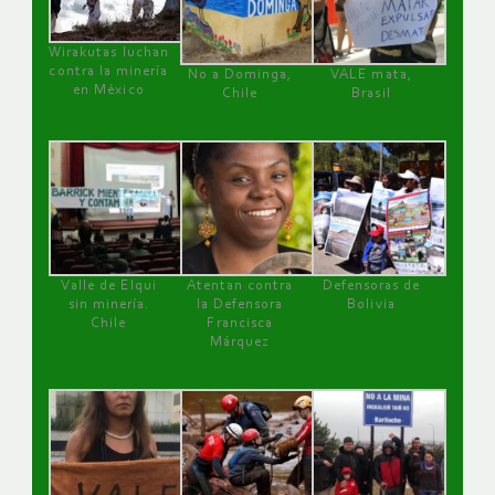
Wirakutas luchan
contra la minería
No a Dominga,
VALE mata,
en México
Chile
Brasil
Valle de Elqui
Atentan contra
Defensoras de
sin minería.
la Defensora
Bolivia
Chile
Francisca
Márquez