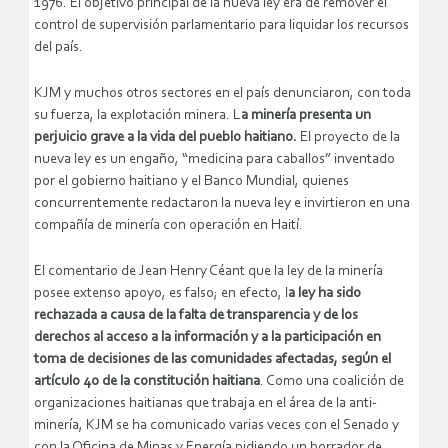
1976. El objetivo principal de la nueva ley era de remover el
control de supervisión parlamentario para liquidar los recursos
del país.
KJM y muchos otros sectores en el país denunciaron, con toda
su fuerza, la explotación minera. L
a minería presenta un
perjuicio grave a la vida del pueblo haitiano.
El proyecto de la
nueva ley es un engaño, “medicina para caballos” inventado
por el gobierno haitiano y el Banco Mundial, quienes
concurrentemente redactaron la nueva ley e invirtieron en una
compañía de minería con operación en Haití.
El comentario de Jean Henry Céant que la ley de la minería
posee extenso apoyo, es falso; en efecto, l
a ley ha sido
rechazada a causa de la falta de transparencia y de los
derechos al acceso a la información y a la participación en
toma de decisiones de las comunidades afectadas, según el
artículo 40 de la constitución haitiana
. Como una coalición de
organizaciones haitianas que trabaja en el área de la anti-
minería, KJM se ha comunicado varias veces con el Senado y
con la Oficina de Minas y Energía pidiendo un borrador de