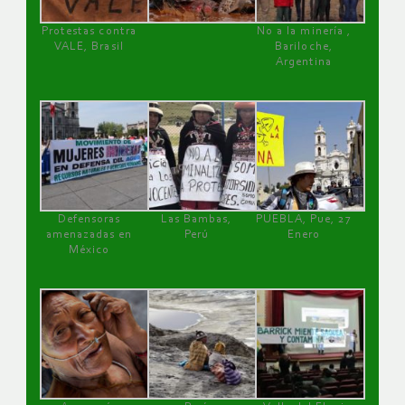
Protestas contra
No a la minería ,
VALE, Brasil
Bariloche,
Argentina
Defensoras
Las Bambas,
PUEBLA, Pue, 27
amenazadas en
Perú
Enero
México