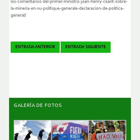
los-comentarios-del-primer-ministro-jean-henry-ceant-sobre-
la-mineria-en-su-politique-generale-declaracion-de-politica-
general/
Navegador
ENTRADA ANTERIOR
ENTRADA SIGUIENTE
de
artículos
GALERÌA DE FOTOS