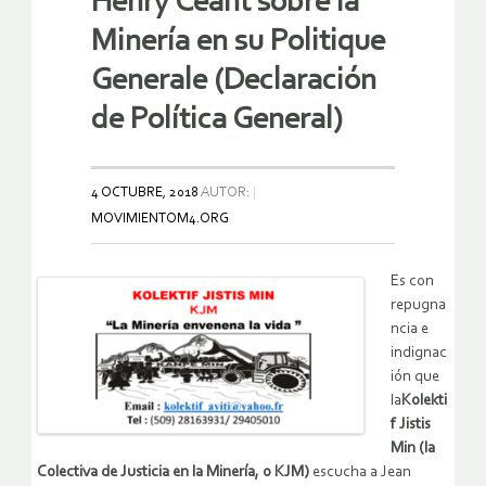
Henry Céant sobre la
Minería en su Politique
Generale (Declaración
de Política General)
4 OCTUBRE, 2018
AUTOR:
MOVIMIENTOM4.ORG
Es con
repugna
ncia e
indignac
ión que
la
Kolekti
f Jistis
Min (la
Colectiva de Justicia en la Minería, o KJM)
escucha a Jean