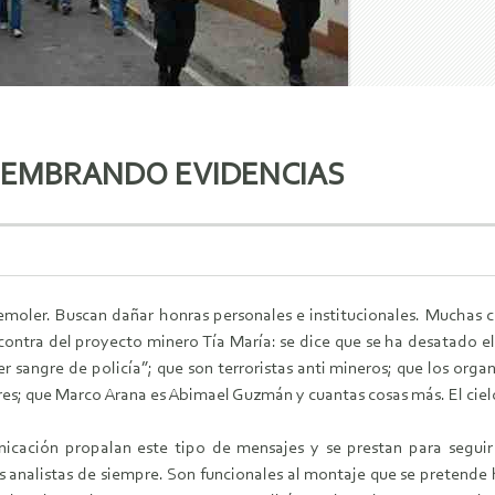
SEMBRANDO EVIDENCIAS
oler. Buscan dañar honras personales e institucionales. Muchas cos
contra del proyecto minero Tía María: se dice que se ha desatado el t
r sangre de policía”; que son terroristas anti mineros; que los or
res; que Marco Arana es Abimael Guzmán y cuantas cosas más. El cielo 
cación propalan este tipo de mensajes y se prestan para seguir p
los analistas de siempre. Son funcionales al montaje que se pretend