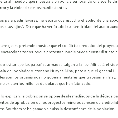
lta al mundo y que muestra a un policía sembrando una suerte de 
ror y la violencia de los manifestantes.
tros para pedir favores, ha escrito que escuchó el audio de una 
 a sus hijos”. Dice que ha verificado la autenticidad del audio aunq
ensaje: se pretende mostrar que el conflicto alrededor del proyecto
 encarcelar a todos los que protestan. Nadie puede pensar distinto porq
o evitar que las patrañas armadas salgan a la luz. Allí está el vi
bala del poblador Victoriano Huayna Nina, pese a que el general Lu
s son los organismos no gubernamentales que trabajan en Islay, p
no existen los millones de dólares que han fabricado.
que lo explican: la población se opone desde mediados de la década
imientos de aprobación de los proyectos mineros carecen de credibi
resa Southern se ha ganado a pulso la desconfianza de la población.