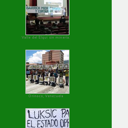
Valle del Elqui sin minería.
Orinoco, Venezuela