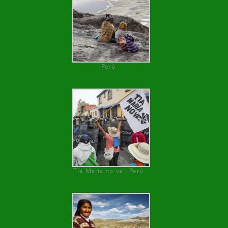
Perú
Tía María no va ! Perú