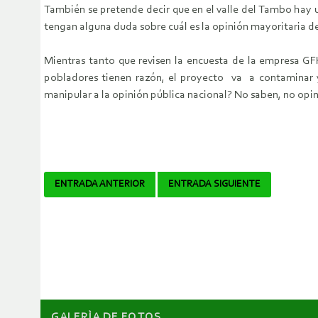
También se pretende decir que en el valle del Tambo hay u
tengan alguna duda sobre cuál es la opinión mayoritaria d
Mientras tanto que revisen la encuesta de la empresa GF
pobladores tienen razón, el proyecto va a contaminar y
manipular a la opinión pública nacional? No saben, no opi
Navegador
ENTRADA ANTERIOR
ENTRADA SIGUIENTE
de
artículos
GALERÌA DE FOTOS