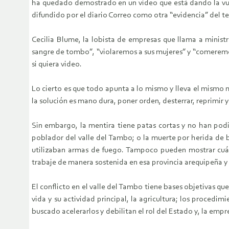
ha quedado demostrado en un video que está dando la vue
difundido por el diario Correo como otra “evidencia” del ter
Cecilia Blume, la lobista de empresas que llama a minis
sangre de tombo”, “violaremos a sus mujeres” y “comeremos
si quiera video.
Lo cierto es que todo apunta a lo mismo y lleva el mismo m
la solución es mano dura, poner orden, desterrar, reprimir y
Sin embargo, la mentira tiene patas cortas y no han podid
poblador del valle del Tambo; o la muerte por herida de 
utilizaban armas de fuego. Tampoco pueden mostrar cuále
trabaje de manera sostenida en esa provincia arequipeña y 
El conflicto en el valle del Tambo tiene bases objetivas 
vida y su actividad principal, la agricultura; los proced
buscado acelerarlos y debilitan el rol del Estado y, la emp