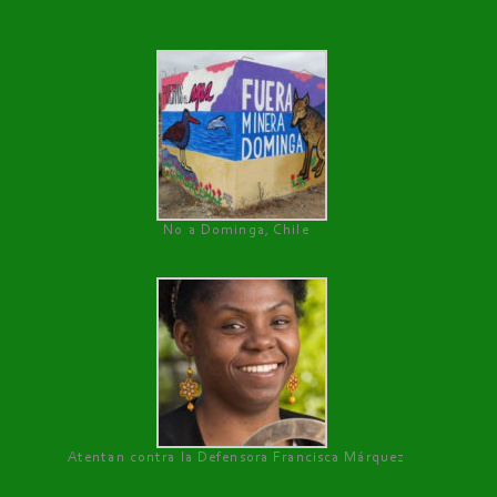
No a Dominga, Chile
Atentan contra la Defensora Francisca Márquez