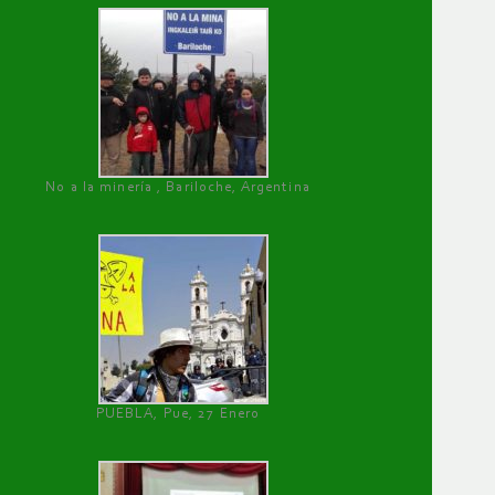
No a la minería , Bariloche, Argentina
PUEBLA, Pue, 27 Enero