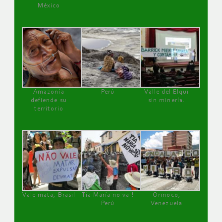
México
Amazonía
Perú
Valle del Elqui
defiende su
sin minería.
territorio
Vale mata, Brasil
Tía María no va !
Orinoco,
Perú
Venezuela