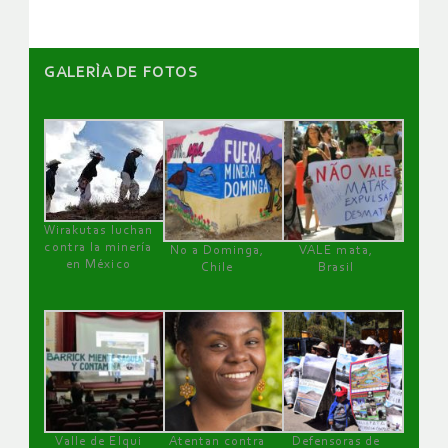
GALERÌA DE FOTOS
Wirakutas luchan
contra la minería
No a Dominga,
VALE mata,
en México
Chile
Brasil
Valle de Elqui
Atentan contra
Defensoras de