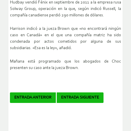
Hudbay vendió Fénix en septiembre de 2011 a la empresa rusa
Solway Group, operación en la que, según indicó Russell, la
compañía canadiense perdió 290 millones de dólares.
Harrison indicó a la jueza Brown que «no encontrará ningún
caso en Canadá» en el que una compañía matriz ha sido
condenada por actos cometidos por alguna de sus
subsidiarias. «Esa es la ley», añadió.
Mañana está programado que los abogados de Choc
presenten su caso ante la jueza Brown.
Navegador
ENTRADA ANTERIOR
ENTRADA SIGUIENTE
de
artículos