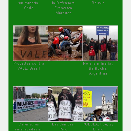
sin minería.
la Defensora
Bolivia
Chile
Francisca
Márquez
Protestas contra
No a la minería ,
VALE, Brasil
Bariloche,
Argentina
Defensoras
Las Bambas,
PUEBLA, Pue, 27
amenazadas en
Perú
Enero