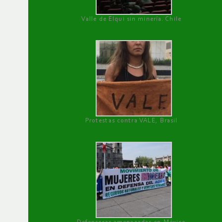
Valle de Elqui sin minería. Chile
Protestas contra VALE, Brasil