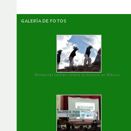
GALERÌA DE FOTOS
Wirakutas luchan contra la minería en México