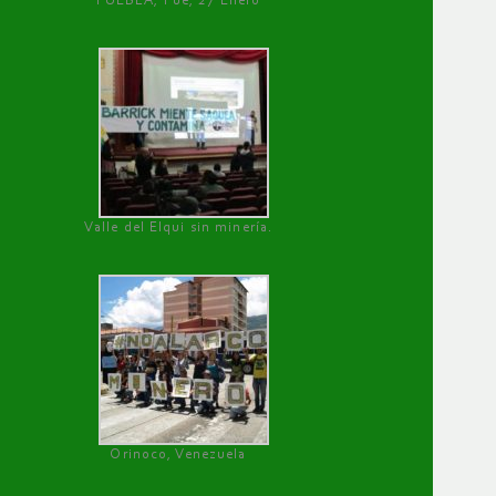
PUEBLA, Pue, 27 Enero
Valle del Elqui sin minería.
Orinoco, Venezuela