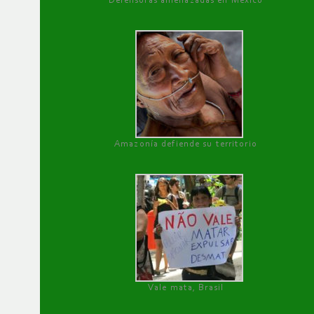
Defensoras amenazadas en México
Amazonía defiende su territorio
Vale mata, Brasil