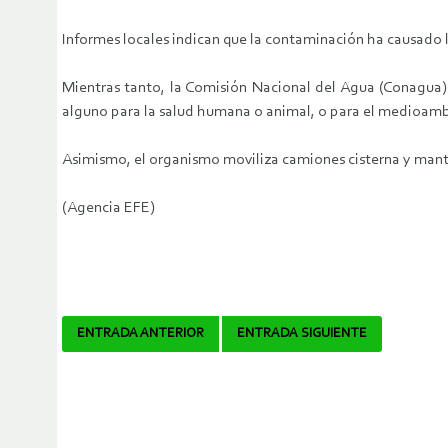
Informes locales indican que la contaminación ha causado 
Mientras tanto, la Comisión Nacional del Agua (Conagua) 
alguno para la salud humana o animal, o para el medioamb
Asimismo, el organismo moviliza camiones cisterna y manti
(Agencia EFE)
Navegador
ENTRADA ANTERIOR
ENTRADA SIGUIENTE
de
artículos