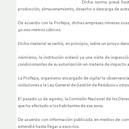
Dicha norma prevé hasta
producción, almacenamiento, desecho o descarga de sustanci
De acuerdo con la Profepa, dichas empresas mineras ocas
40.000 metros cúbicos.
Dicho material se vertió, en principio, sobre un arroyo de
Asimismo, la institución ordenó ya una visita de inspecció
condicionantes de su autorización en materia de impacto 
La Profepa, organismo encargado de vigilar la observanci
violaciones a la Ley General de Gestión de Residuos u otras 
El pasado 11 de agosto, la Comisión Nacional de los Dere
que ha afectado a los habitantes de esa zona.
De acuerdo con información publicada en medios de comun
extendió hasta llegar a esos ríos.