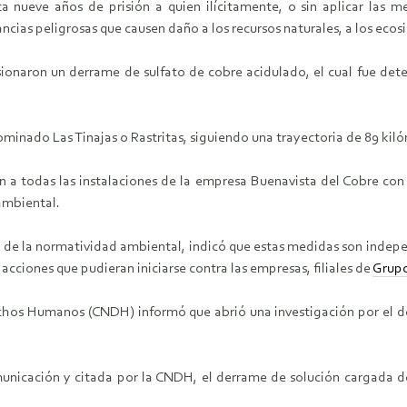
 nueve años de prisión a quien ilícitamente, o sin aplicar las m
as peligrosas que causen daño a los recursos naturales, a los ecosi
ionaron un derrame de sulfato de cobre acidulado, el cual fue de
nominado Las Tinajas o Rastritas, siguiendo una trayectoria de 89 ki
n a todas las instalaciones de la empresa Buenavista del Cobre con 
ambiental.
a de la normatividad ambiental, indicó que estas medidas son indepe
acciones que pudieran iniciarse contra las empresas, filiales de
Grup
chos Humanos (CNDH) informó que abrió una investigación por el d
icación y citada por la CNDH, el derrame de solución cargada de