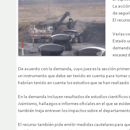
La acción
de seguri
El recur
Varias c
Estado u
demandant
escasez 
De acuerdo con la demanda, cuyo juez es la sección primera
un instrumento que debe ser tenido en cuenta para tomar de
habrían tenido en cuenta los estudios que se han realizado
En la demanda incluyen resultados de estudios científicos 
Asimismo, hallazgos e informes oficiales en el que se evide
también treja entrever los impactos sobre el departament
El recurso también pide emitir medidas cautelares para que