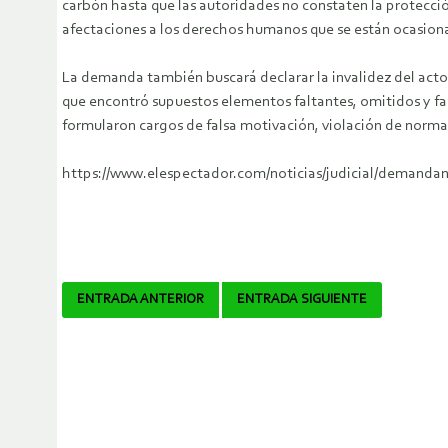
carbón hasta que las autoridades no constaten la protecci
afectaciones a los derechos humanos que se están ocasiona
La demanda también buscará declarar la invalidez del acto 
que encontró supuestos elementos faltantes, omitidos y fal
formularon cargos de falsa motivación, violación de norma 
https://www.elespectador.com/noticias/judicial/demandan-
Navegador
ENTRADA ANTERIOR
ENTRADA SIGUIENTE
de
artículos