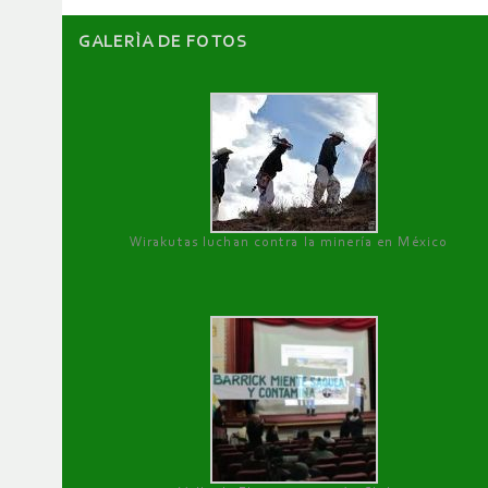
GALERÌA DE FOTOS
Wirakutas luchan contra la minería en México