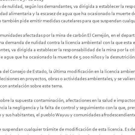
 de nulidad, según los demandantes, va dirigida a establecer la respo
dad alimentaria y la escasez de agua que ha ocasionado la muerte de
so también pide emitir medidas cautelares para que suspendan cualqui
omunidades afectadas por la mina de carbón El Cerrejón, en el depar
na demanda de nulidad contra la licencia ambiental con la que esta e
es, va dirigida a establecer la responsabilidad de la mina por la cri
de agua que ha ocasionado la muerte de 5.000 niños y la desnutrición
 del Consejo de Estado, la última modificación en la licencia ambien
cisiones en proyectos, obras o actividades ambientales, y se valiero
 con antelación sobre este tema.
sobre la supuesta contaminación, afectaciones en la salud e impacto
ncia la negligencia y la falta de control y seguimiento con la que, 
o y sus habitantes, el pueblo Wayuu y comunidades afrodescendient
 suspendan cualquier trámite de modificación de esta licencia. Es de