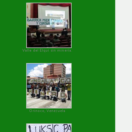
Valle del Elqui sin minería.
Orinoco, Venezuela