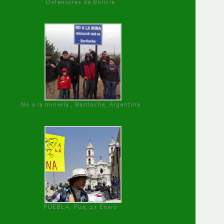
Defensoras de Bolivia
No a la minería , Bariloche, Argentina
PUEBLA, Pue, 27 Enero