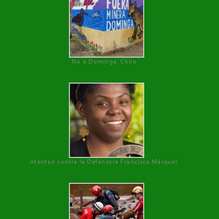
No a Dominga, Chile
Atentan contra la Defensora Francisca Márquez