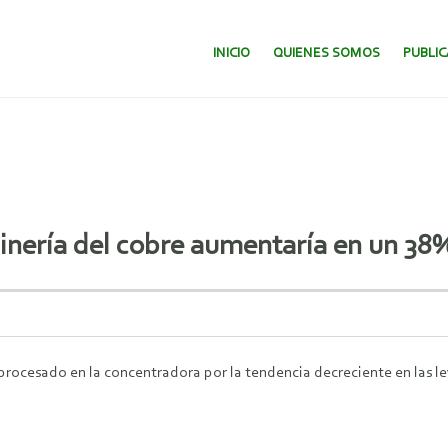
SALTAR AL CONTENIDO.
INICIO
QUIENES SOMOS
PUBLI
inería del cobre aumentaría en un 38
ocesado en la concentradora por la tendencia decreciente en las ley