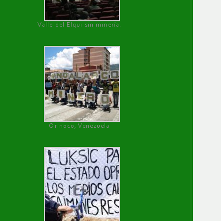
Valle del Elqui sin minería.
Orinoco, Venezuela