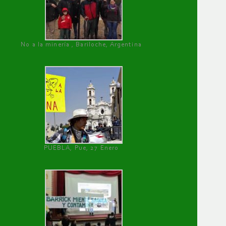
No a la minería , Bariloche, Argentina
PUEBLA, Pue, 27 Enero