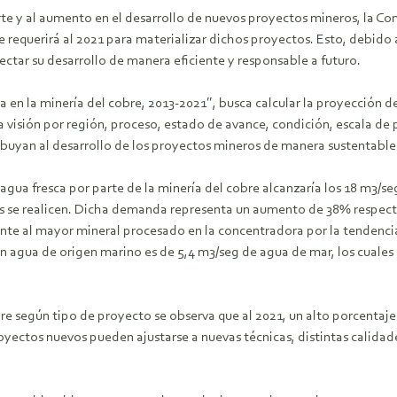
rte y al aumento en el desarrollo de nuevos proyectos mineros, la Co
 requerirá al 2021 para materializar dichos proyectos. Esto, debido a 
ctar su desarrollo de manera eficiente y responsable a futuro.
 en la minería del cobre, 2013-2021″, busca calcular la proyección d
una visión por región, proceso, estado de avance, condición, escala 
buyan al desarrollo de los proyectos mineros de manera sustentable
ua fresca por parte de la minería del cobre alcanzaría los 18 m3/seg
s se realicen. Dicha demanda representa un aumento de 38% respecto 
 al mayor mineral procesado en la concentradora por la tendencia de
 agua de origen marino es de 5,4 m3/seg de agua de mar, los cuales s
bre según tipo de proyecto se observa que al 2021, un alto porcenta
royectos nuevos pueden ajustarse a nuevas técnicas, distintas calida