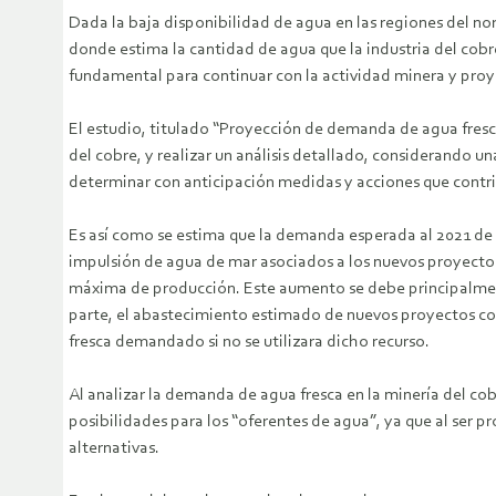
Dada la baja disponibilidad de agua en las regiones del no
donde estima la cantidad de agua que la industria del cobre
fundamental para continuar con la actividad minera y proye
El estudio, titulado “Proyección de demanda de agua fresca
del cobre, y realizar un análisis detallado, considerando 
determinar con anticipación medidas y acciones que contri
Es así como se estima que la demanda esperada al 2021 de ag
impulsión de agua de mar asociados a los nuevos proyecto
máxima de producción. Este aumento se debe principalmente
parte, el abastecimiento estimado de nuevos proyectos con
fresca demandado si no se utilizara dicho recurso.
Al analizar la demanda de agua fresca en la minería del co
posibilidades para los “oferentes de agua”, ya que al ser p
alternativas.