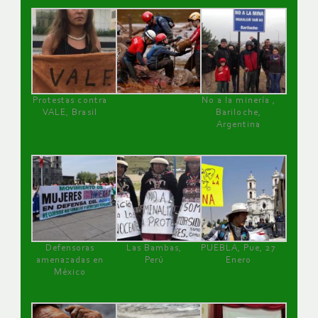
Protestas contra
No a la minería ,
VALE, Brasil
Bariloche,
Argentina
Defensoras
Las Bambas,
PUEBLA, Pue, 27
amenazadas en
Perú
Enero
México