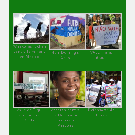
Wirakutas luchan
contra la minería
No a Dominga,
VALE mata,
en México
Chile
Brasil
Valle de Elqui
Atentan contra
Defensoras de
sin minería.
la Defensora
Bolivia
Chile
Francisca
Márquez