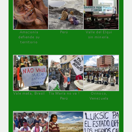
Amazonía
Perú
Valle del Elqui
defiende su
sin minería.
territorio
Vale mata, Brasil
Tía María no va !
Orinoco,
Perú
Venezuela