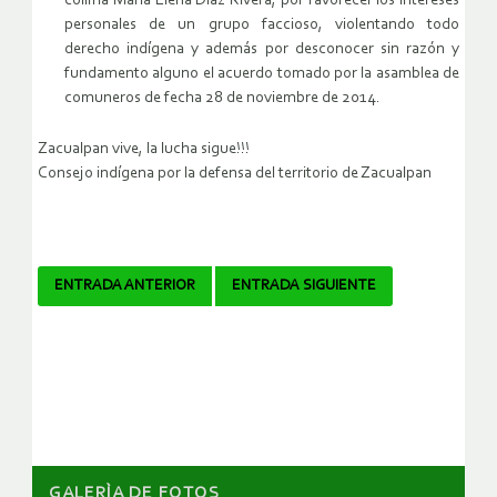
colima María Elena Díaz Rivera, por favorecer los intereses
personales de un grupo faccioso, violentando todo
derecho indígena y además por desconocer sin razón y
fundamento alguno el acuerdo tomado por la asamblea de
comuneros de fecha 28 de noviembre de 2014.
Zacualpan vive, la lucha sigue!!!
Consejo indígena por la defensa del territorio de Zacualpan
Navegador
ENTRADA ANTERIOR
ENTRADA SIGUIENTE
de
artículos
GALERÌA DE FOTOS