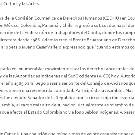
 Cultura y las Artes.
iva de la Comisión Ecuménica de Derechos Humanos (CEDHU) en Ecua
 en México, Colombia, Panamá y Chile, regresó a su Ecuador natal d
ación de la Federación de Trabajadores del Chota, donde los campes
directora desde 1986. Además creó el Frente Ecuatoriano de Derecho
a al poeta peruano César Vallejo expresando que “cuando estamos co
ipado en innumerables movimientos por los derechos ancestrales de l
y de las Autoridades Indígenas del Sur Occidente (AICO) hoy, Autor
año 1985 para luego pasar a ser parte del Consejo de Ancianos que d
enes tienen una reconocida autoridad. Participó de la Asamblea Naci
s fue elegido Senador de la República por la circunscripción especial
ambía, el cargo más alto de su nación. Actualmente es miembro de l
s que afecta al Estado Colombiano y a los pueblos indígenas. A pesar
en Canadá, una coalición que reúne a más de veinte organizaciones que