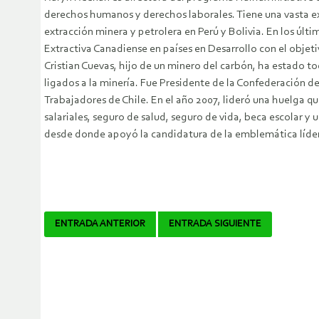
derechos humanos y derechos laborales. Tiene una vasta e
extracción minera y petrolera en Perú y Bolivia. En los últ
Extractiva Canadiense en países en Desarrollo con el objet
Cristian Cuevas, hijo de un minero del carbón, ha estado to
ligados a la minería. Fue Presidente de la Confederación de
Trabajadores de Chile. En el año 2007, lideró una huelga q
salariales, seguro de salud, seguro de vida, beca escolar 
desde donde apoyó la candidatura de la emblemática líder
Navegador
ENTRADA ANTERIOR
ENTRADA SIGUIENTE
de
artículos