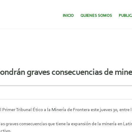
SALTAR AL CONTENIDO.
INICIO
QUIENES SOMOS
PUBLI
pondrán graves consecuencias de miner
rimer Tribunal Ético a la Minería de Frontera este jueves 30, entre las
las graves consecuencias que tiene la expansión de la minería en Lati
ctivo.