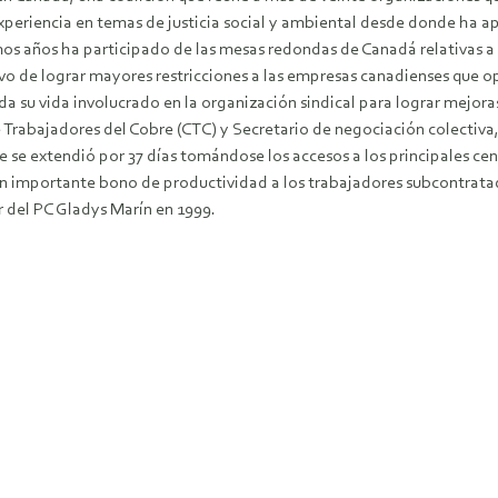
xperiencia en temas de justicia social y ambiental desde donde ha 
imos años ha participado de las mesas redondas de Canadá relativas a 
ivo de lograr mayores restricciones a las empresas canadienses que o
da su vida involucrado en la organización sindical para lograr mejora
 Trabajadores del Cobre (CTC) y Secretario de negociación colectiva, 
ue se extendió por 37 días tomándose los accesos a los principales 
y un importante bono de productividad a los trabajadores subcontrat
 del PC Gladys Marín en 1999.