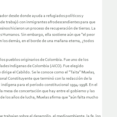
dor desde donde ayuda a refugiados políticos y
onde trabajó con inmigrantes afrodescendientes para que
inos hicieron un proceso de recuperación de tierras. La
s Humanos. Sin embargo, ella sostiene aún que “el peor
n los demás, en el borde de una mañana eterna, ¿todos
os pueblos originarios de Colombia. Fue uno de los
idades Indígenas de Colombia (AICO). Fue elegido
irige el Cabildo. Se le conoce como el “Taita” Muelas,
onal Constituyente que terminó con la redacción de la
 indígena para el período constitucional 1994-1998. En el
a mesa de concertación que hay entre el gobierno y las
 de los años de lucha, Muelas afirma que “aún falta mucho
 trabajan sobre el desarrollo, el medioambiente, la fe, los