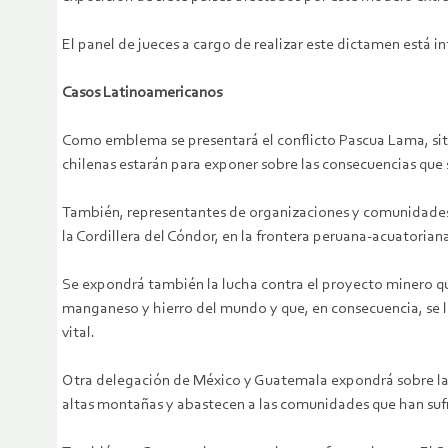
El panel de jueces a cargo de realizar este dictamen está
Casos Latinoamericanos
Como emblema se presentará el conflicto Pascua Lama, situ
chilenas estarán para exponer sobre las consecuencias que 
También, representantes de organizaciones y comunidades d
la Cordillera del Cóndor, en la frontera peruana-acuatorian
Se expondrá también la lucha contra el proyecto minero que
manganeso y hierro del mundo y que, en consecuencia, se l
vital.
Otra delegación de México y Guatemala expondrá sobre la i
altas montañas y abastecen a las comunidades que han sufr