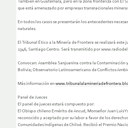
También en Guatemala, pero en la zona fronteriza con El Sa
que está amenazado por empresas transnacionales mineras
En todos los casos se presentarán los antecedentes necesar
naturales.
El Tribunal Ético a la Minería de Frontera se realizará est
1346, Santiago Centro. Será transmitido por www.radiodelma
Convocan: Asamblea Sanjuanina contra la Contaminación y 
Bolivia; Observatorio Latinoamericano de Conflictos Ambi
Más información en
www.tribunalalamineriadefrontera.b
Panel de Jueces
El panel de jueces estará compuesto por:
El Obispo chileno Emérito de Ancud, Monseñor Juan Luis Yse
reconocido y aceptado por su labor a favor de los derecho
Comunidades Indígenas de Chiloé. Recibió el Premio Nacional