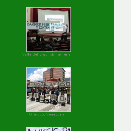
Valle del Elqui sin minería.
Orinoco, Venezuela