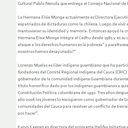
Cultural Pablo Neruda que entrega el Consejo Nacional de la
La Hermana Elsie Monge actualmente es Directora Ejecut
expatriados de dictaduras como la chilena. Luego de vivir
mantuvieran su identidad y memoria. Entonces apoyó la cre
Hermana Elsie Monge integra el Cedhu desde 1981 y es su 
ataque a los derechos humanos es la pobreza” y parafrase
nosotros hemos desayunado?”
Lorenzo Muelas es líder indígena guambiano que ha partic
fundadores del Comité Regional Indígena del Cauca (CRIC) 
gobernador de la comunidad indígena Guambiana durante el 
título honorífico dado por los indígenas guambianos a qui
Constitución Política colombiana de 1991. Tres años despué
año 2006 los jóvenes lo escogieron como gobernador de Gu
comunidades del Cauca para resolver un conflicto de tierra
por hacer”.
Karyn Keenan es directora del programa Halifax Initiative 