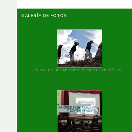
GALERÌA DE FOTOS
Wirakutas luchan contra la minería en México