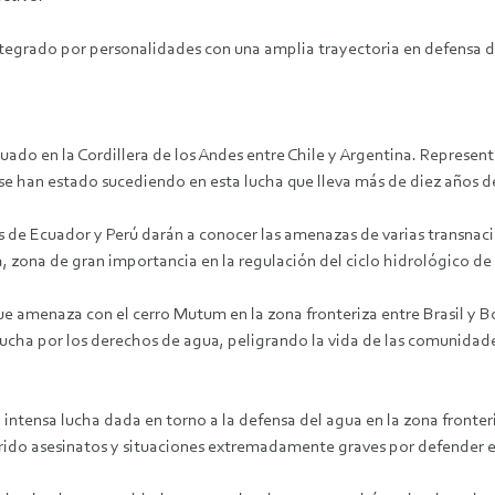
 integrado por personalidades con una amplia trayectoria en defensa 
ado en la Cordillera de los Andes entre Chile y Argentina. Represen
se han estado sucediendo en esta lucha que lleva más de diez años de
e Ecuador y Perú darán a conocer las amenazas de varias transnaciona
a, zona de gran importancia en la regulación del ciclo hidrológico de 
 amenaza con el cerro Mutum en la zona fronteriza entre Brasil y Bo
ucha por los derechos de agua, peligrando la vida de las comunidad
ntensa lucha dada en torno a la defensa del agua en la zona fronteri
ido asesinatos y situaciones extremadamente graves por defender el