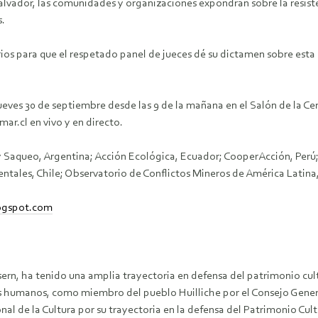
lvador, las comunidades y organizaciones expondrán sobre la resistenc
.
ios para que el respetado panel de jueces dé su dictamen sobre esta 
e jueves 30 de septiembre desde las 9 de la mañana en el Salón de la 
r.cl en vivo y en directo.
Saqueo, Argentina; Acción Ecológica, Ecuador; CooperAcción, Perú;
entales, Chile; Observatorio de Conflictos Mineros de América Latin
logspot.com
rn, ha tenido una amplia trayectoria en defensa del patrimonio cult
s humanos, como miembro del pueblo Huilliche por el Consejo Genera
 de la Cultura por su trayectoria en la defensa del Patrimonio Cultur