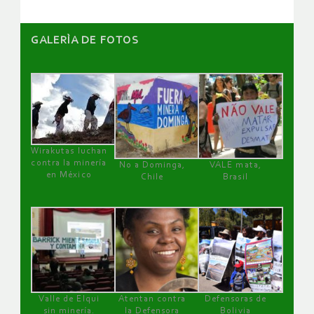
GALERÌA DE FOTOS
Wirakutas luchan
contra la minería
No a Dominga,
VALE mata,
en México
Chile
Brasil
Valle de Elqui
Atentan contra
Defensoras de
sin minería.
la Defensora
Bolivia