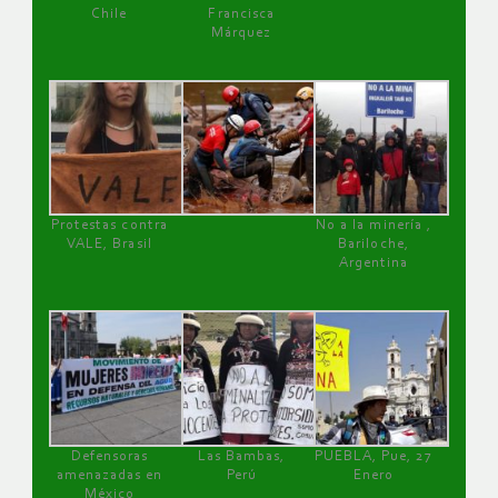
Chile
Francisca
Márquez
Protestas contra
No a la minería ,
VALE, Brasil
Bariloche,
Argentina
Defensoras
Las Bambas,
PUEBLA, Pue, 27
amenazadas en
Perú
Enero
México