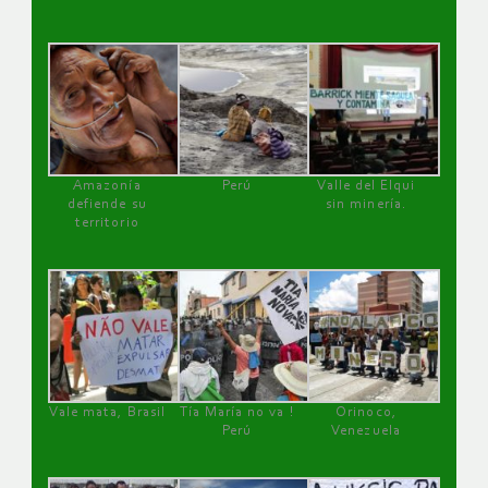
Amazonía
Perú
Valle del Elqui
defiende su
sin minería.
territorio
Vale mata, Brasil
Tía María no va !
Orinoco,
Perú
Venezuela