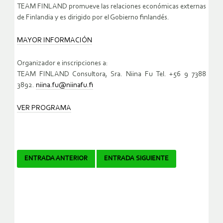
TEAM FINLAND promueve las relaciones económicas externas
de Finlandia y es dirigido por el Gobierno finlandés.
MAYOR INFORMACIÓN
Organizador e inscripciones a:
TEAM FINLAND Consultora, Sra. Niina Fu Tel. +56 9 7388
3892.
niina.fu@niinafu.fi
VER PROGRAMA
Navegador
ENTRADA ANTERIOR
ENTRADA SIGUIENTE
de
artículos