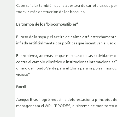
Cabe señalar también que la apertura de carreteras que perm
todavía más destrucción de los bosques.
La trampa de los “biocombustibles”
El caso de la soya y el aceite de palma está estrechament
inflada artificialmente por políticas que incentivan el us
El problema, además, es que muchas de esas actividades de
contra el cambio climático o instituciones internacionales
dinero del Fondo Verde para el Clima para impulsar monoculti
vicioso”.
Brasil
Aunque Brasil logró reducir la deforestación a principios
manager para el WRI. “PRODES, el sistema de monitoreo ofic