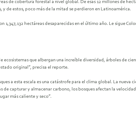
eas de cobertura forestal a nivel global. De esas 12 millones de hectá
, y de estos, poco más de la mitad se perdieron en Latinoamérica.
con 1,347,132 hectáreas desaparecidas en el último año. Le sigue Col
 de ecosistemas que albergan una increíble diversidad, árboles de ci
stado original”, precisa el reporte.
sques a esta escala es una catástrofe para el clima global. La nueva
de capturar y almacenar carbono, los bosques afectan la velocidad de
ugar más caliente y seco”
.