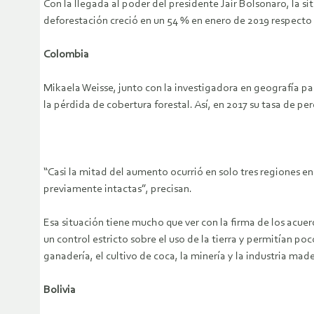
Con la llegada al poder del presidente Jair Bolsonaro, la s
deforestación creció en un 54 % en enero de 2019 respecto
Colombia
Mikaela Weisse, junto con la investigadora en geografía p
la pérdida de cobertura forestal. Así, en 2017 su tasa de
“
Casi la mitad del aumento ocurrió en solo tres regiones e
previamente intactas”, precisan.
Esa situación tiene mucho que ver con la firma de los acu
un control estricto sobre el uso de la tierra y permitían po
ganadería, el cultivo de coca, la minería y la industria m
Bolivia