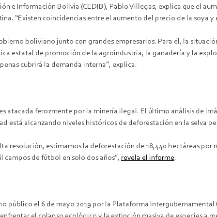
n e Información Bolivia (CEDIB), Pablo Villegas, explica que el aume
ntina. “Existen coincidencias entre el aumento del precio de la soya 
bierno boliviano junto con grandes empresarios. Para él, la situació
ca estatal de promoción de la agroindustria, la ganadería y la explota
apenas cubrirá la demanda interna”, explica.
es atacada ferozmente por la minería ilegal. El último análisis de i
 está alcanzando niveles históricos de deforestación en la selva pe
alta resolución, estimamos la deforestación de 18,440 hectáreas por 
mil campos de fútbol en solo dos años”,
revela el informe
.
o público el 6 de mayo 2019 por la Plataforma Intergubernamental 
 enfrentar el colapso ecológico y la extinción masiva de especies a 