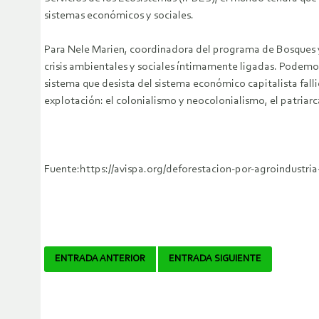
sistemas económicos y sociales.
Para Nele Marien, coordinadora del programa de Bosques y
crisis ambientales y sociales íntimamente ligadas. Podemo
sistema que desista del sistema económico capitalista fal
explotación: el colonialismo y neocolonialismo, el patriarc
Fuente:https://avispa.org/deforestacion-por-agroindu
Navegador
ENTRADA ANTERIOR
ENTRADA SIGUIENTE
de