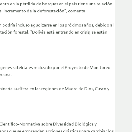
nto en la pérdida de bosques en el país tiene una relación
y el incremento de la deforestación”, comenta.
n podría incluso agudizarse en los próximos años, debido al
ción forestal. “Bolivia está entrando en crisis, se están
mágenes satelitales realizado por el Proyecto de Monitoreo
ruana.
minería aurífera en las regiones de Madre de Dios, Cusco y
Científico-Normativa sobre Diversidad Biológica y
menos que se emprendan acciones drásticas para cambiar los