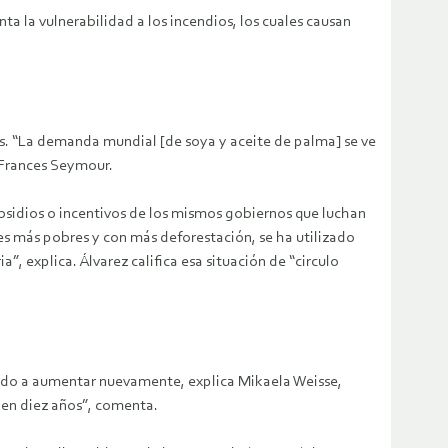
a la vulnerabilidad a los incendios, los cuales causan
s. “La demanda mundial [de soya y aceite de palma] se ve
a Frances Seymour.
bsidios o incentivos de los mismos gobiernos que luchan
ses más pobres y con más deforestación, se ha utilizado
, explica. Álvarez califica esa situación de “circulo
nzado a aumentar nuevamente, explica Mikaela Weisse,
 en diez años”, comenta.