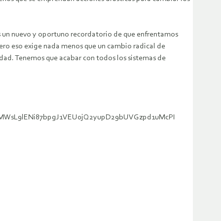
es un nuevo y oportuno recordatorio de que enfrentamos
 pero eso exige nada menos que un cambio radical de
aldad. Tenemos que acabar con todos los sistemas de
IswHa37MWsL9lENi87bpgJ1VEU0jQ2yupD29bUVGzpd1uMcPI