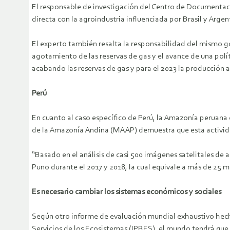
El responsable de investigación del Centro de Documentació
directa con la agroindustria influenciada por Brasil y Arge
El experto también resalta la responsabilidad del mismo go
agotamiento de las reservas de gas y el avance de una políti
acabando las reservas de gas y para el 2023 la producción 
Perú
En cuanto al caso específico de Perú, la Amazonía peruana 
de la Amazonía Andina (MAAP) demuestra que esta actividad
“Basado en el análisis de casi 500 imágenes satelitales de 
Puno durante el 2017 y 2018, la cual equivale a más de 25 
Es necesario cambiar los sistemas económicos y sociales
Según otro informe de evaluación mundial exhaustivo hech
Servicios de los Ecosistemas (IPBES), el mundo tendrá que