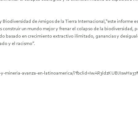
 Biodiversidad de Amigos de la Tierra Internacional,“este informe 
s construir un mundo mejor y frenar el colapso de la biodiversidad,
lido basado en crecimiento extractivo ilimitado, ganancias y desigu
ado y el racismo”.
stria-y-mineria-avanza-en-latinoamerica/?fbclid=IwAR3ldzKUBJ