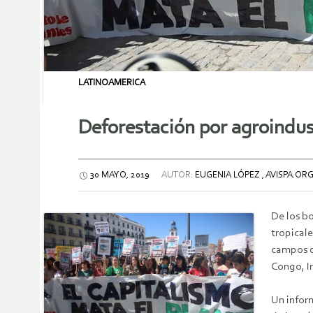
LATINOAMERICA
Deforestación por agroindus
30 MAYO, 2019
AUTOR:
EUGENIA LÓPEZ , AVISPA.OR
De los b
tropicale
campos de
Congo, I
Un infor