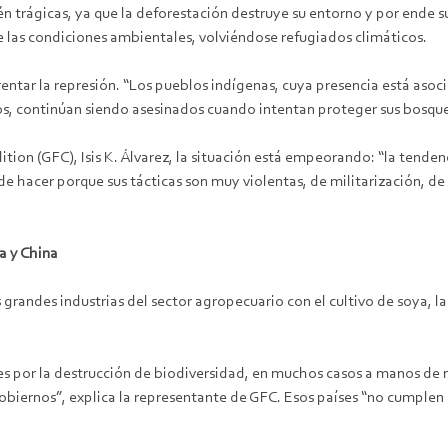
n trágicas, ya que la deforestación destruye su entorno y por ende 
de las condiciones ambientales, volviéndose refugiados climáticos.
rentar la represión. “Los pueblos indígenas, cuya presencia está asoc
os, continúan siendo asesinados cuando intentan proteger sus bosqu
ition (GFC), Isis K. Álvarez, la situación está empeorando:
“la tenden
 hacer porque sus tácticas son muy violentas, de militarización, de
a y China
 grandes industrias del sector agropecuario con el cultivo de soya, 
s por la destrucción de biodiversidad, en muchos casos a manos de 
gobiernos”, explica la representante de GFC.
Esos países “no cumplen 