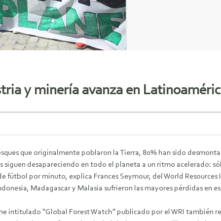
tria y minería avanza en Latinoaméri
G
osques que originalmente poblaron la Tierra, 80% han sido desmont
s siguen desapareciendo en todo el planeta a un ritmo acelerado: sól
 fútbol por minuto, explica Frances Seymour, del World Resources In
ndonesia, Madagascar y Malasia sufrieron las mayores pérdidas en es
me intitulado “Global Forest Watch” publicado por el WRI también re