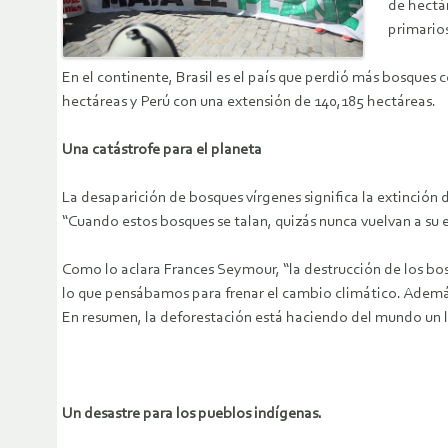
de hectár
primarios
En el continente, Brasil es el país que perdió más bosques 
hectáreas y Perú con una extensión de 140,185 hectáreas.
Una catástrofe para el planeta
La desaparición de bosques vírgenes significa la extinción
“Cuando estos bosques se talan, quizás nunca vuelvan a su e
Como lo aclara Frances Seymour, “
la
destrucción de los bo
lo que pensábamos para frenar el cambio climático. Además 
En resumen, la deforestación está haciendo del mundo un l
Un desastre para los pueblos indígenas.