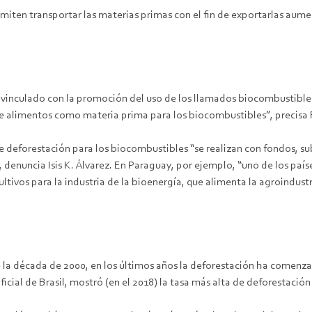
iten transportar las materias primas con el fin de exportarlas aument
e vinculado con la promoción del uso de los llamados biocombustible
o de alimentos como materia prima para los biocombustibles”, precis
 deforestación para los biocombustibles “se realizan con fondos, su
”, denuncia
Isis K. Álvarez. En Paraguay, por ejemplo, “uno de los paí
vos para la industria de la bioenergía, que alimenta la agroindustria”
 de la década de 2000, en los últimos años la deforestación ha come
ial de Brasil, mostró (en el 2018) la tasa más alta de deforestación