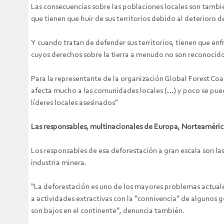
Las consecuencias sobre las poblaciones locales son tambié
que tienen que huir de sus territorios debido al deterioro 
Y cuando tratan de defender sus territorios, tienen que enf
cuyos derechos sobre la tierra a menudo no son reconocid
Para la representante de la organización Global Forest Coal
afecta mucho a las comunidades locales (…) y poco se puede
líderes locales asesinados”
Las responsables, multinacionales de Europa, Norteaméric
Los responsables de esa deforestación a gran escala son las
industria minera.
“
La deforestación es uno de los mayores problemas actuale
a actividades extractivas con la “connivencia” de algunos 
son bajos en el continente”, denuncia también.