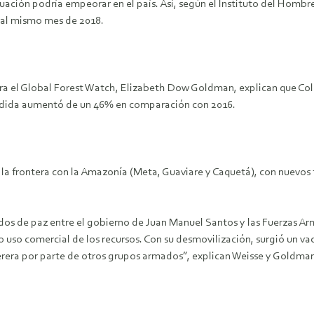
ituación podría empeorar en el país. Así, según el Instituto del Hom
 al mismo mes de 2018.
ara el Global Forest Watch, Elizabeth Dow Goldman, explican que Col
 perdida aumentó de un 46% en comparación con 2016.
n la frontera con la Amazonía (Meta, Guaviare y Caquetá), con nuevos
erdos de paz entre el gobierno de Juan Manuel Santos y las Fuerzas
co uso comercial de los recursos. Con su desmovilización, surgió un vac
aderera por parte de otros grupos armados”, explican Weisse y Goldma