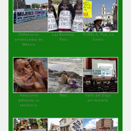
Defensoras
Las Bambas,
PUEBLA, Pue, 27
amenazadas en
Perú
Enero
México
Amazonía
Perú
Valle del Elqui
defiende su
sin minería.
territorio