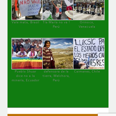
Vale mata, Brasil
Tía María no va !
Orinoco,
Perú
Venezuela
Pueblo Shuar
defensora de la
Caimanes, Chile
dice no a la
tierra, Melchora,
minería, Ecuador
Perú