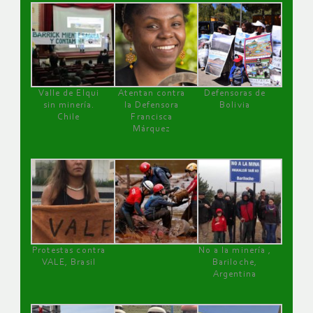
Valle de Elqui
Atentan contra
Defensoras de
sin minería.
la Defensora
Bolivia
Chile
Francisca
Márquez
Protestas contra
No a la minería ,
VALE, Brasil
Bariloche,
Argentina