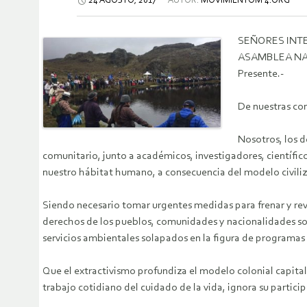
24 AGOSTO, 2017
AUTOR:
MOVIMIENTOM 4.ORG
SEÑORES INT
ASAMBLEA NA
Presente.-
De nuestras co
Nosotros, los d
comunitario, junto a académicos, investigadores, científico
nuestro hábitat humano, a consecuencia del modelo civiliz
Siendo necesario tomar urgentes medidas para frenar y reve
derechos de los pueblos, comunidades y nacionalidades sob
servicios ambientales solapados en la figura de programas
Que el extractivismo profundiza el modelo colonial capital
trabajo cotidiano del cuidado de la vida, ignora su particip