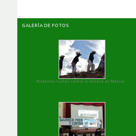
GALERÌA DE FOTOS
Wirakutas luchan contra la minería en México