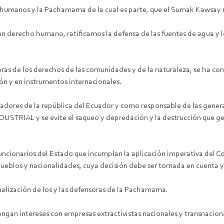
s humanos y la Pachamama de la cual es parte, que el Sumak Kawsay 
 un derecho humano, ratificamos la defensa de las fuentes de agua y lo
ras de los derechos de las comunidades y de la naturaleza, se ha cons
ón y en instrumentos internacionales.
adores de la república del Ecuador y como responsable de las gen
IAL y se evite el saqueo y depredación y la destrucción que gen
funcionarios del Estado que incumplan la aplicación imperativa del
 pueblos y nacionalidades, cuya decisión debe ser tomada en cuenta 
inalización de los y las defensoras de la Pachamama.
 tengan intereses con empresas extractivistas nacionales y transnaci