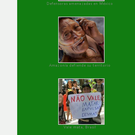
Defensoras amenazadas en México
Amazonía defiende su territorio
Vale mata, Brasil