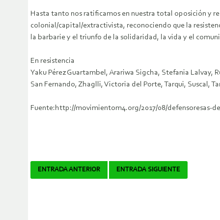
Hasta tanto nos ratificamos en nuestra total oposición y re
colonial/capital/extractivista, reconociendo que la resistenc
la barbarie y el triunfo de la solidaridad, la vida y el comun
En resistencia
Yaku Pérez Guartambel, Arariwa Sigcha, Stefania Lalvay, R
San Fernando, Zhaglli, Victoria del Porte, Tarqui, Suscal, 
Fuente:http://movimientom4.org/2017/08/defensoresas-del
Navegador
ENTRADA ANTERIOR
ENTRADA SIGUIENTE
de
artículos