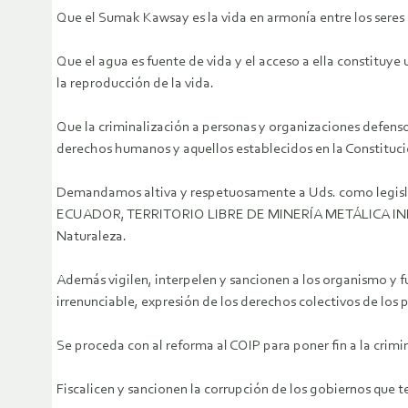
Que el Sumak Kawsay es la vida en armonía entre los sere
Que el agua es fuente de vida y el acceso a ella constituye
la reproducción de la vida.
Que la criminalización a personas y organizaciones defenso
derechos humanos y aquellos establecidos en la Constituci
Demandamos altiva y respetuosamente a Uds. como legisl
ECUADOR, TERRITORIO LIBRE DE MINERÍA METÁLICA INDUSTR
Naturaleza.
Además vigilen, interpelen y sancionen a los organismo y 
irrenunciable, expresión de los derechos colectivos de los
Se proceda con al reforma al COIP para poner fin a la crim
Fiscalicen y sancionen la corrupción de los gobiernos que