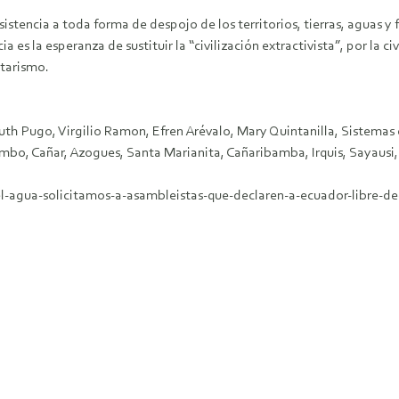
sistencia a toda forma de despojo de los territorios, tierras, aguas y
ia es la esperanza de sustituir la “civilización extractivista”, por la 
itarismo.
uth Pugo, Virgilio Ramon, Efren Arévalo, Mary Quintanilla, Sistemas
Tambo, Cañar, Azogues, Santa Marianita, Cañaribamba, Irquis, Sayausi,
-agua-solicitamos-a-asambleistas-que-declaren-a-ecuador-libre-de