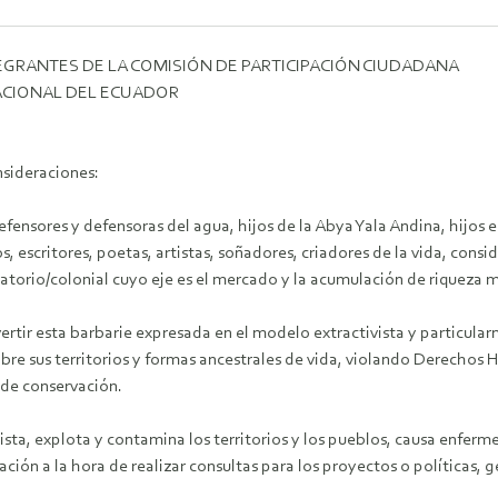
EGRANTES DE LA COMISIÓN DE PARTICIPACIÓN CIUDADANA
CIONAL DEL ECUADOR
nsideraciones:
efensores y defensoras del agua, hijos de la Abya Yala Andina, hijos e
s, escritores, poetas, artistas, soñadores, criadores de la vida, con
atorio/colonial cuyo eje es el mercado y la acumulación de riqueza 
rtir esta barbarie expresada en el modelo extractivista y particular
re sus territorios y formas ancestrales de vida, violando Derechos H
 de conservación.
ista, explota y contamina los territorios y los pueblos, causa enferm
ación a la hora de realizar consultas para los proyectos o políticas, g