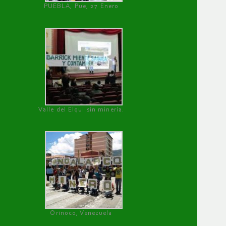
PUEBLA, Pue, 27 Enero
Valle del Elqui sin minería.
Orinoco, Venezuela