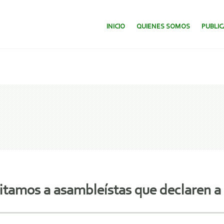
SALTAR AL CONTENIDO.
INICIO
QUIENES SOMOS
PUBLI
citamos a asambleístas que declaren a