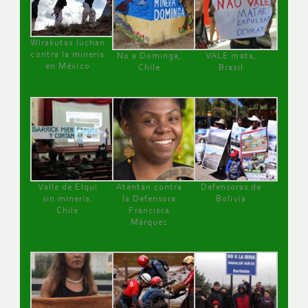
Wirakutas luchan
contra la minería
No a Dominga,
VALE mata,
en México
Chile
Brasil
Valle de Elqui
Atentan contra
Defensoras de
sin minería.
la Defensora
Bolivia
Chile
Francisca
Márquez