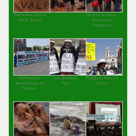
Protestas contra
No a la minería ,
VALE, Brasil
Bariloche,
Argentina
Defensoras
Las Bambas,
PUEBLA, Pue, 27
amenazadas en
Perú
Enero
México