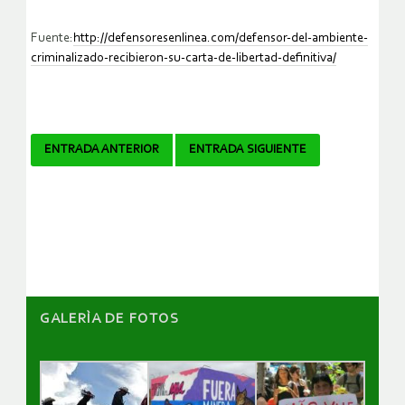
Fuente:
http://defensoresenlinea.com/defensor-del-ambiente-
criminalizado-recibieron-su-carta-de-libertad-definitiva/
Navegador
ENTRADA ANTERIOR
ENTRADA SIGUIENTE
de
artículos
GALERÌA DE FOTOS