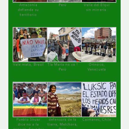
Amazonía
Perú
Valle del Elqui
defiende su
sin minería.
territorio
Vale mata, Brasil
Tía María no va !
Orinoco,
Perú
Venezuela
Pueblo Shuar
defensora de la
Caimanes, Chile
dice no a la
tierra, Melchora,