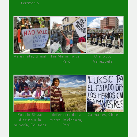
territorio
Vale mata, Brasil
Tía María no va !
Orinoco,
Perú
Venezuela
Pueblo Shuar
defensora de la
Caimanes, Chile
dice no a la
tierra, Melchora,
minería, Ecuador
Perú