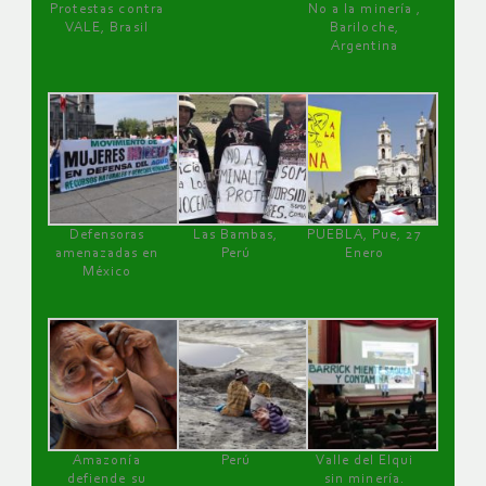
Protestas contra
No a la minería ,
VALE, Brasil
Bariloche,
Argentina
Defensoras
Las Bambas,
PUEBLA, Pue, 27
amenazadas en
Perú
Enero
México
Amazonía
Perú
Valle del Elqui
defiende su
sin minería.