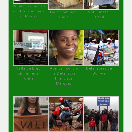
Wirakutas luchan
contra la minería
No a Dominga,
VALE mata,
en México
Chile
Brasil
Valle de Elqui
Atentan contra
Defensoras de
sin minería.
la Defensora
Bolivia
Chile
Francisca
Márquez