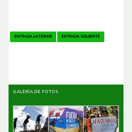
Navegador
ENTRADA ANTERIOR
ENTRADA SIGUIENTE
de
artículos
GALERÌA DE FOTOS