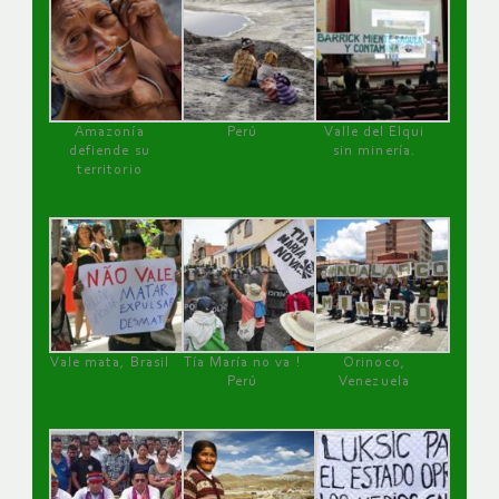
Amazonía
Perú
Valle del Elqui
defiende su
sin minería.
territorio
Vale mata, Brasil
Tía María no va !
Orinoco,
Perú
Venezuela