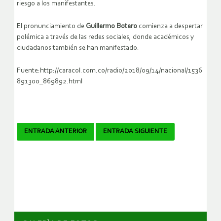
riesgo a los manifestantes.
El pronunciamiento de
Guillermo Botero
comienza a despertar
polémica a través de las redes sociales, donde académicos y
ciudadanos también se han manifestado.
Fuente:http://caracol.com.co/radio/2018/09/14/nacional/1536
891300_869892.html
Navegador
ENTRADA ANTERIOR
ENTRADA SIGUIENTE
de
artículos