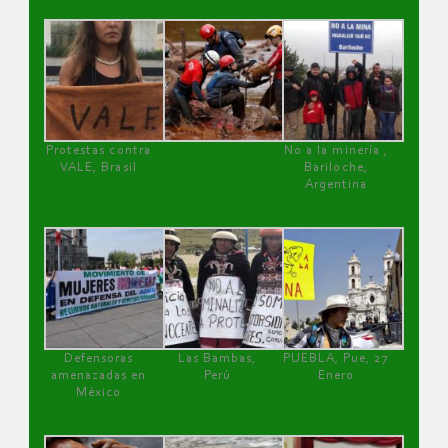
Protestas contra
No a la minería ,
VALE, Brasil
Bariloche,
Argentina
Defensoras
Las Bambas,
PUEBLA, Pue, 27
amenazadas en
Perú
Enero
México