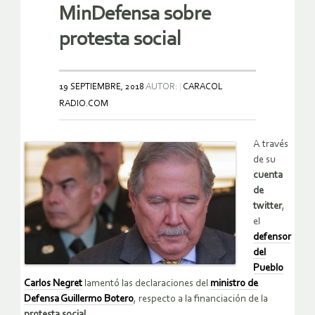
MinDefensa sobre
protesta social
19 SEPTIEMBRE, 2018
AUTOR:
CARACOL
RADIO.COM
A través
de su
cuenta
de
twitter
,
el
defensor
del
Pueblo
Carlos Negret
lamentó las declaraciones del
ministro de
Defensa Guillermo Botero
, respecto a la financiación de la
protesta social
.