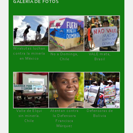
GALERÌA DE FOTOS
Wirakutas luchan
contra la minería
No a Dominga,
VALE mata,
en México
Chile
Brasil
Valle de Elqui
Atentan contra
Defensoras de
sin minería.
la Defensora
Bolivia
Chile
Francisca
Márquez