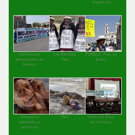
Argentina
Defensoras
Las Bambas,
PUEBLA, Pue, 27
amenazadas en
Perú
Enero
México
Amazonía
Perú
Valle del Elqui
defiende su
sin minería.
territorio