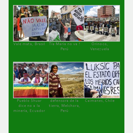
Vale mata, Brasil
Tía María no va !
Orinoco,
Perú
Venezuela
Pueblo Shuar
defensora de la
Caimanes, Chile
dice no a la
tierra, Melchora,
minería, Ecuador
Perú