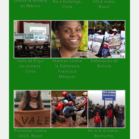
contra la minería
No a Dominga,
VALE mata,
en México
Chile
Brasil
Valle de Elqui
Atentan contra
Defensoras de
sin minería.
la Defensora
Bolivia
Chile
Francisca
Márquez
Protestas contra
No a la minería ,
VALE, Brasil
Bariloche,