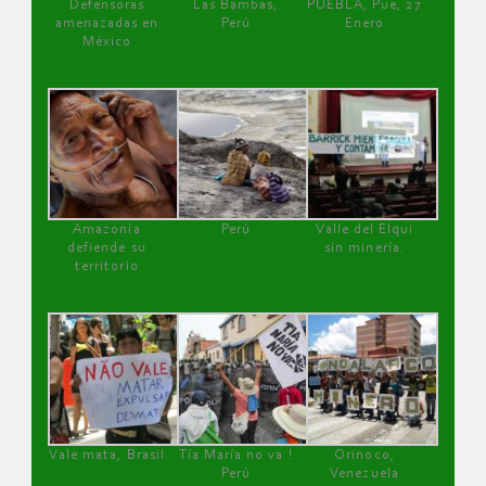
Defensoras
Las Bambas,
PUEBLA, Pue, 27
amenazadas en
Perú
Enero
México
Amazonía
Perú
Valle del Elqui
defiende su
sin minería.
territorio
Vale mata, Brasil
Tía María no va !
Orinoco,
Perú
Venezuela