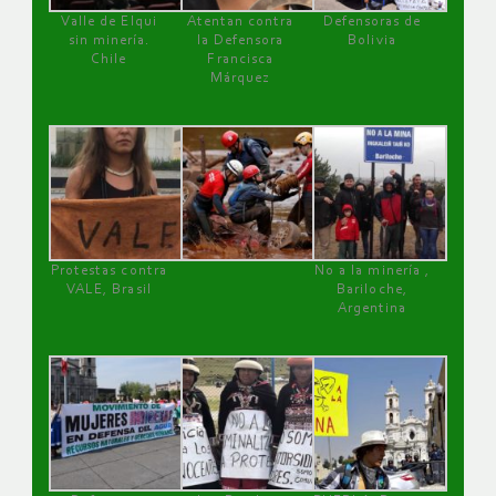
Valle de Elqui
Atentan contra
Defensoras de
sin minería.
la Defensora
Bolivia
Chile
Francisca
Márquez
Protestas contra
No a la minería ,
VALE, Brasil
Bariloche,
Argentina