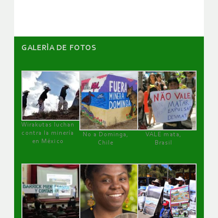
artículos
GALERÌA DE FOTOS
Wirakutas luchan
contra la minería
No a Dominga,
VALE mata,
en México
Chile
Brasil