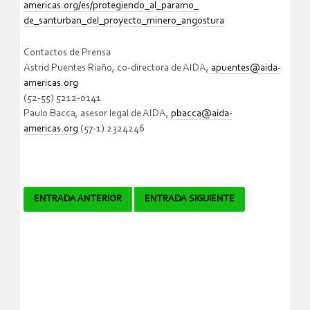
americas.org/es/protegiendo_al_paramo_
de_santurban_del_proyecto_minero_angostura
Contactos de Prensa
Astrid Puentes Riaño, co-directora de AIDA,
apuentes@aida-
americas.org
(52-55) 5212-0141
Paulo Bacca, asesor legal de AIDA,
pbacca@aida-
americas.org
(57-1) 2324246
Navegador
ENTRADA ANTERIOR
ENTRADA SIGUIENTE
de
artículos