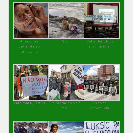
Amazonía
Perú
Valle del Elqui
defiende su
sin minería.
territorio
Vale mata, Brasil
Tía María no va !
Orinoco,
Perú
Venezuela