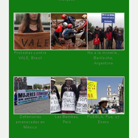
Protestas contra
No a la minería ,
VALE, Brasil
Bariloche,
Argentina
Defensoras
Las Bambas,
PUEBLA, Pue, 27
amenazadas en
Perú
Enero
México