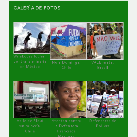
GALERÌA DE FOTOS
Wirakutas luchan
contra la minería
No a Dominga,
VALE mata,
en México
Chile
Brasil
Valle de Elqui
Atentan contra
Defensoras de
sin minería.
la Defensora
Bolivia
Chile
Francisca
Márquez