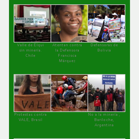
Valle de Elqui
Atentan contra
Defensoras de
sin minería.
la Defensora
Bolivia
Chile
Francisca
Márquez
Protestas contra
No a la minería ,
VALE, Brasil
Bariloche,
Argentina