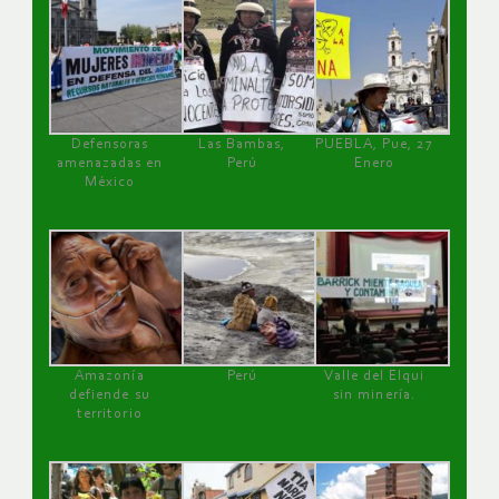
Defensoras
Las Bambas,
PUEBLA, Pue, 27
amenazadas en
Perú
Enero
México
Amazonía
Perú
Valle del Elqui
defiende su
sin minería.
territorio