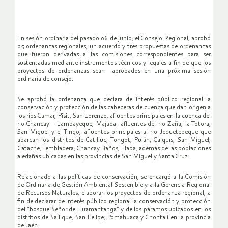
En sesión ordinaria del pasado 06 de junio, el Consejo Regional, aprobó
05 ordenanzas regionales, un acuerdo y tres propuestas de ordenanzas
que fueron derivadas a las comisiones correspondientes para ser
sustentadas mediante instrumentos técnicos y legales a fin de que los
proyectos de ordenanzas sean aprobados en una próxima sesión
ordinaria de consejo.
Se aprobó la ordenanza que declara de interés público regional la
conservación y protección de las cabeceras de cuenca que dan origen a
los ríos Camar, Pisit, San Lorenzo, afluentes principales en la cuenca del
rio Chancay – Lambayeque; Majada afluentes del rio Zaña; la Totora,
San Miguel y el Tingo, afluentes principales al rio Jequetepeque que
abarcan los distritos de Catilluc, Tongot, Pulán, Calquis, San Miguel,
Catache, Tembladera, Chancay Baños, Llapa, además de las poblaciones
aledañas ubicadas en las provincias de San Miguel y Santa Cruz.
Relacionado a las políticas de conservación, se encargó a la Comisión
de Ordinaria de Gestión Ambiental Sostenible y a la Gerencia Regional
de Recursos Naturales, elaborar los proyectos de ordenanza regional, a
fin de declarar de interés público regional la conservación y protección
del “bosque Señor de Huamantanga” y de los páramos ubicados en los
distritos de Sallique, San Felipe, Pomahuaca y Chontalí en la provincia
de Jaén.