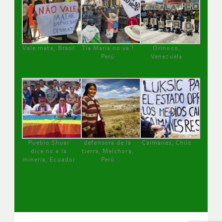
Vale mata, Brasil
Tía María no va !
Orinoco,
Perú
Venezuela
Pueblo Shuar
defensora de la
Caimanes, Chile
dice no a la
tierra, Melchora,
minería, Ecuador
Perú