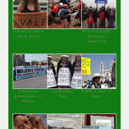
Protestas contra
No a la minería ,
VALE, Brasil
Bariloche,
Argentina
Defensoras
Las Bambas,
PUEBLA, Pue, 27
amenazadas en
Perú
Enero
México