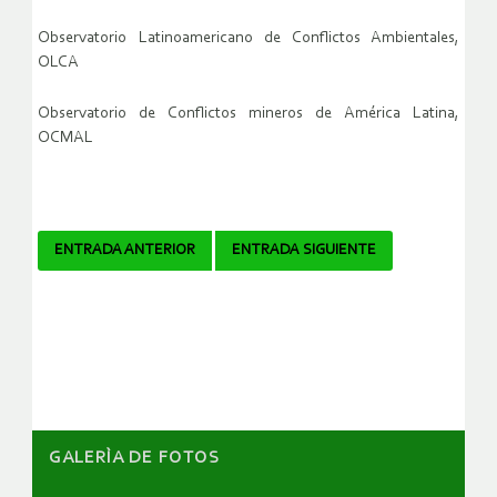
Observatorio Latinoamericano de Conflictos Ambientales,
OLCA
Observatorio de Conflictos mineros de América Latina,
OCMAL
Navegador
ENTRADA ANTERIOR
ENTRADA SIGUIENTE
de
artículos
GALERÌA DE FOTOS