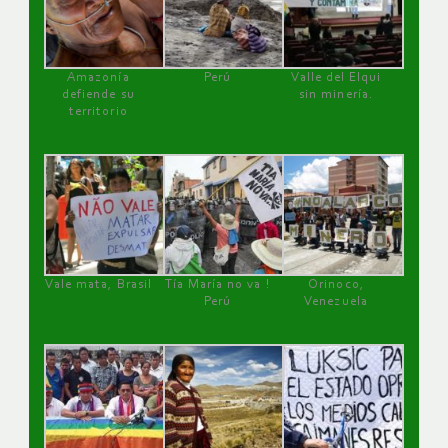
Amazonía
Perú
Valle del Elqui
defiende su
sin minería.
territorio
Vale mata, Brasil
Tía María no va !
Orinoco,
Perú
Venezuela