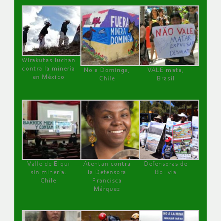
Wirakutas luchan
contra la minería
No a Dominga,
VALE mata,
en México
Chile
Brasil
Valle de Elqui
Atentan contra
Defensoras de
sin minería.
la Defensora
Bolivia
Chile
Francisca
Márquez