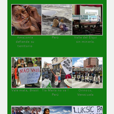
Amazonía
Perú
Valle del Elqui
defiende su
sin minería.
territorio
Vale mata, Brasil
Tía María no va !
Orinoco,
Perú
Venezuela