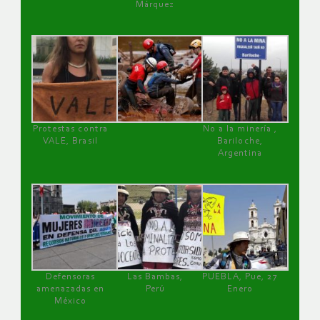
Márquez
Protestas contra
No a la minería ,
VALE, Brasil
Bariloche,
Argentina
Defensoras
Las Bambas,
PUEBLA, Pue, 27
amenazadas en
Perú
Enero
México