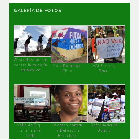
GALERÌA DE FOTOS
Wirakutas luchan
contra la minería
No a Dominga,
VALE mata,
en México
Chile
Brasil
Valle de Elqui
Atentan contra
Defensoras de
sin minería.
la Defensora
Bolivia
Chile
Francisca