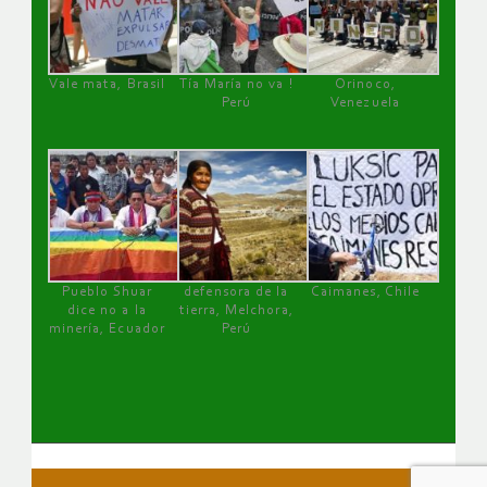
Vale mata, Brasil
Tía María no va !
Orinoco,
Perú
Venezuela
Pueblo Shuar
defensora de la
Caimanes, Chile
dice no a la
tierra, Melchora,
minería, Ecuador
Perú