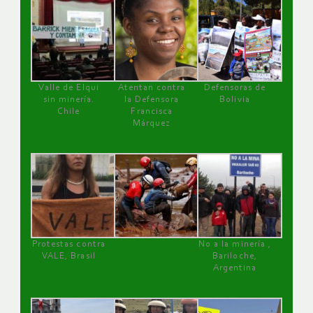
Valle de Elqui
Atentan contra
Defensoras de
sin minería.
la Defensora
Bolivia
Chile
Francisca
Márquez
Protestas contra
No a la minería ,
VALE, Brasil
Bariloche,
Argentina