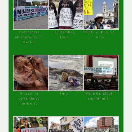
Defensoras
Las Bambas,
PUEBLA, Pue, 27
amenazadas en
Perú
Enero
México
Amazonía
Perú
Valle del Elqui
defiende su
sin minería.
territorio