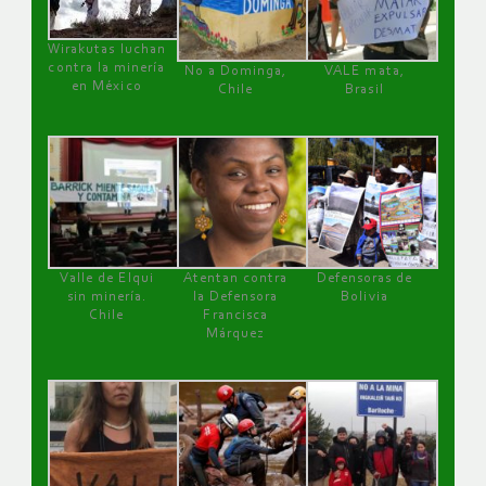
Wirakutas luchan
contra la minería
No a Dominga,
VALE mata,
en México
Chile
Brasil
Valle de Elqui
Atentan contra
Defensoras de
sin minería.
la Defensora
Bolivia
Chile
Francisca
Márquez