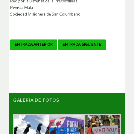
Red por la Defensa de la Precordillera
Revista Mala
Sociedad Misionera de San Columbano
Navegador
ENTRADA ANTERIOR
ENTRADA SIGUIENTE
de
artículos
GALERÌA DE FOTOS