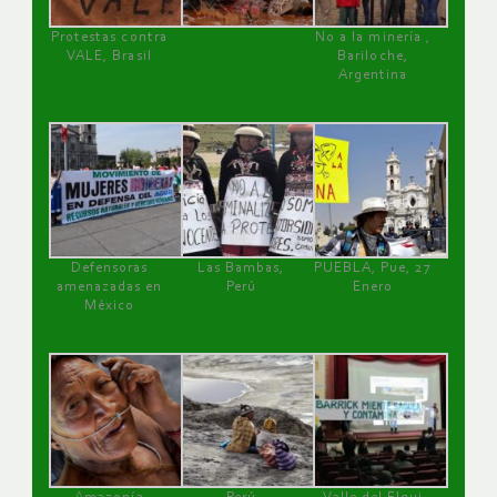
Protestas contra
No a la minería ,
VALE, Brasil
Bariloche,
Argentina
Defensoras
Las Bambas,
PUEBLA, Pue, 27
amenazadas en
Perú
Enero
México