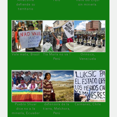
Amazonía
Perú
Valle del Elqui
defiende su
sin minería.
territorio
Vale mata, Brasil
Tía María no va !
Orinoco,
Perú
Venezuela
Pueblo Shuar
defensora de la
Caimanes, Chile
dice no a la
tierra, Melchora,
minería, Ecuador
Perú