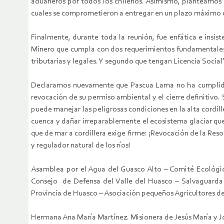
aduaneros por todos los chilenos. Asimismo, planteamos l
cuales se comprometieron a entregar en un plazo máximo d
Finalmente, durante toda la reunión, fue enfática e insi
Minero que cumpla con dos requerimientos fundamentales.
tributarias y legales. Y segundo que tengan Licencia Social”
Declaramos nuevamente que Pascua Lama no ha cumplido 
revocación de su permiso ambiental y el cierre definitivo
puede manejar las peligrosas condiciones en la alta cordill
cuenca y dañar irreparablemente el ecosistema glaciar que a
que de mar a cordillera exige firme: ¡Revocación de la Reso
y regulador natural de los ríos!
Asamblea por el Agua del Guasco Alto – Comité Ecológi
Consejo de Defensa del Valle del Huasco – Salvaguarda de
Provincia de Huasco – Asociación pequeños Agricultores de 
Hermana Ana María Martínez. Misionera de Jesús María y J