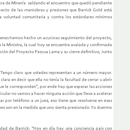
stra de Minería saldando el encuentro que quedó pendiente
specto de las maniobras y presiones que Barrick Gold está
la voluntad comunitaria y contra los estándares mínimos
quienes hemos hecho un acucioso seguimiento del proyecto,
a Ministra, la cual hoy se encuentra avalada y confirmada
ación del Proyecto Pascua Lama y su cierre definitivo; Junto
“Tengo claro que ustedes representan a un número mayor.
ra en decir que ella no tenía la facultad de cerrar u abrir
ue le corresponden”, por ende hay que esperar las acciones
icular no vamos a hacer ninguna acción que lleve a acelerar
r por teléfono a un juez, eso tiene que resolverse en esas
iones son en la medida que uno sienta presionado. Yo duermo
idad de Barrick: “Hoy en día hay una conciencia país con