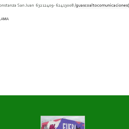
onstanza San Juan 63212409- 62413008 /
guascoaltocomunicacione
 LAMA