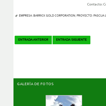
Contacto: C
EMPRESA: BARRICK GOLD CORPORATION
,
PROYECTO: PASCUA
Navegador
ENTRADA ANTERIOR
ENTRADA SIGUIENTE
de
artículos
GALERÌA DE FOTOS