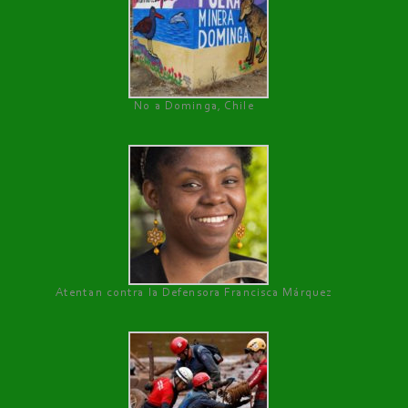
No a Dominga, Chile
Atentan contra la Defensora Francisca Márquez