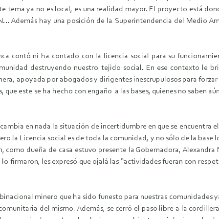
te tema ya no es local, es una realidad mayor. El proyecto está do
 Además hay una posición de la Superintendencia del Medio Amb
a contó ni ha contado con la licencia social para su funcionamie
comunidad destruyendo nuestro tejido social. En ese contexto le
nera, apoyada por abogados y dirigentes inescrupulosos para forzar u
que este se ha hecho con engaño a las bases, quienes no saben aún qu
o cambia en nada la situación de incertidumbre en que se encuentra el
o la Licencia social es de toda la comunidad, y no sólo de la base l
nión, como dueña de casa estuvo presente la Gobernadora, Alexandra 
lo firmaron, les expresó que ojalá las “actividades fueran con resp
binacional minero que ha sido funesto para nuestras comunidades ya 
 comunitaria del mismo. Además, se cerró el paso libre a la cordiller