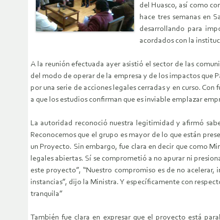
del Huasco, así como co
hace tres semanas en Sa
desarrollando para impo
acordados con la institu
A la reunión efectuada ayer asistió el sector de las com
del modo de operar de la empresa y de los impactos que P
por una serie de acciones legales cerradas y en curso. Con 
a que los estudios confirman que es inviable emplazar empr
La autoridad reconoció nuestra legitimidad y afirmó sa
Reconocemos que el grupo es mayor de lo que están presente
un Proyecto. Sin embargo, fue clara en decir que como Min
legales abiertas. Sí se comprometió a no apurar ni presion
este proyecto”, “Nuestro compromiso es de no acelerar, in
instancias”, dijo la Ministra. Y específicamente con respe
tranquila”
También fue clara en expresar que el proyecto está para