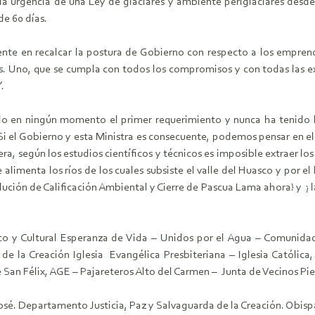
a urgencia de una Ley de glaciares y ambiente periglaciares desde 
e 60 días.
stente en recalcar la postura de Gobierno con respecto a los emp
 Uno, que se cumpla con todos los compromisos y con todas las e
.
en ningún momento el primer requerimiento y nunca ha tenido lic
. Si el Gobierno y esta Ministra es consecuente, podemos pensar en e
era, según los estudios científicos y técnicos es imposible extraer lo
limenta los ríos de los cuales subsiste el valle del Huasco y por el 
lución de Calificación Ambiental y Cierre de Pascua Lama ahora! y ¡ l
co y Cultural Esperanza de Vida – Unidos por el Agua – Comunid
 la Creación Iglesia Evangélica Presbiteriana – Iglesia Católica
San Félix, AGE – Pajareteros Alto del Carmen – Junta de Vecinos Pied
osé. Departamento Justicia, Paz y Salvaguarda de la Creación. Obis