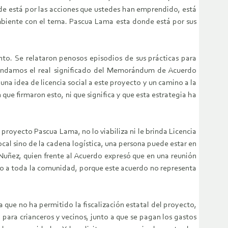
nde está por las acciones que ustedes han emprendido, está
iente con el tema. Pascua Lama esta donde está por sus
nto. Se relataron penosos episodios de sus prácticas para
 brindamos el real significado del Memorándum de Acuerdo
na idea de licencia social a este proyecto y un camino a la
e firmaron esto, ni que significa y que esta estrategia ha
 proyecto Pascua Lama, no lo viabiliza ni le brinda Licencia
ocal sino de la cadena logística, una persona puede estar en
Nuñez, quien frente al Acuerdo expresó que en una reunión
eto a toda la comunidad, porque este acuerdo no representa
que no ha permitido la fiscalización estatal del proyecto,
a para crianceros y vecinos, junto a que se pagan los gastos