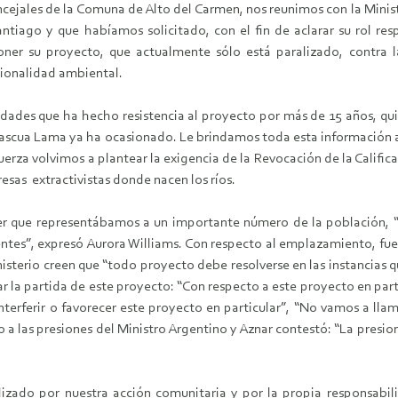
ncejales de la Comuna de Alto del Carmen, nos reunimos con la Mini
ntiago y que habíamos solicitado, con el fin de aclarar su rol re
ner su proyecto, que actualmente sólo está paralizado, contra 
cionalidad ambiental.
unidades que ha hecho resistencia al proyecto por más de 15 años, 
ascua Lama ya ha ocasionado. Le brindamos toda esta información a l
fuerza volvimos a plantear la exigencia de la Revocación de la Calific
esas extractivistas donde nacen los ríos.
ber que representábamos a un importante número de la población, 
s”, expresó Aurora Williams. Con respecto al emplazamiento, fue cla
isterio creen que “todo proyecto debe resolverse en las instancias q
ar la partida de este proyecto: “Con respecto a este proyecto en part
terferir o favorecer este proyecto en particular”, “No vamos a llama
cto a las presiones del Ministro Argentino y Aznar contestó: “La pres
lizado por nuestra acción comunitaria y por la propia responsabil