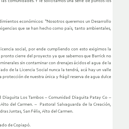
las comunidades. Y le solicitamos una serie de puntos los
rendimientos económicos: “Nosotros queremos un Desarrollo
xigencias que se han hecho como país, tanto ambientales,
encia social, por ende cumpliendo con esto exigimos la
l pronto cierre del proyecto ya que sabemos que Barrick no
s minerales sin contaminar con drenajes ácidos el agua de la
lado de la Licencia Social nunca la tendrá, acá hay un valle
a protección de nuestra única y frágil reserva de agua dulce
ad Diaguita Los Tambos – Comunidad Diaguita Patay Co –
, Alto del Carmen. – Pastoral Salvaguarda de la Creación,
ras Juntas, San Félix, Alto del Carmen.
pado de Copiapó.