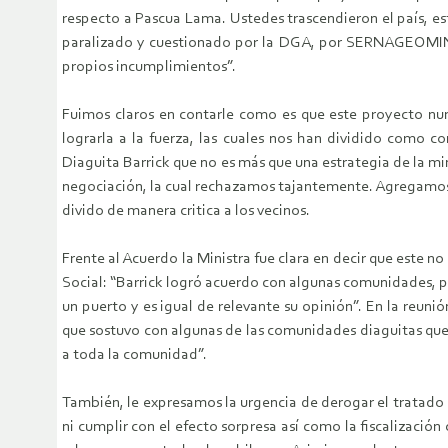
respecto a Pascua Lama. Ustedes trascendieron el país, es
paralizado y cuestionado por la DGA, por SERNAGEOMIN…
propios incumplimientos”.
Fuimos claros en contarle como es que este proyecto nunc
lograrla a la fuerza, las cuales nos han dividido como 
Diaguita Barrick que no es más que una estrategia de la mi
negociación, la cual rechazamos tajantemente. Agregamos, 
divido de manera critica a los vecinos.
Frente al Acuerdo la Ministra fue clara en decir que este n
Social: “Barrick logró acuerdo con algunas comunidades, per
un puerto y es igual de relevante su opinión”. En la reu
que sostuvo con algunas de las comunidades diaguitas que 
a toda la comunidad”.
También, le expresamos la urgencia de derogar el tratado 
ni cumplir con el efecto sorpresa así como la fiscalización