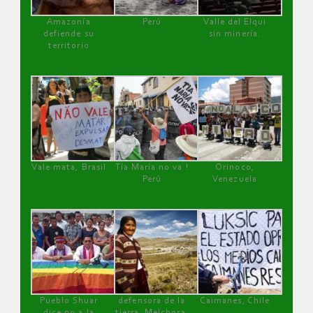
Amazonía
Perú
Valle del Elqui
defiende su
sin minería.
territorio
Vale mata, Brasil
Tía María no va !
Orinoco,
Perú
Venezuela
Pueblo Shuar
defensora de la
Caimanes, Chile
dice no a la
tierra, Melchora,