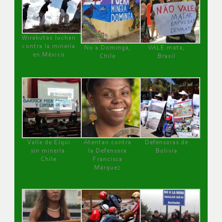
Wirakutas luchan
contra la minería
No a Dominga,
VALE mata,
en México
Chile
Brasil
Valle de Elqui
Atentan contra
Defensoras de
sin minería.
la Defensora
Bolivia
Chile
Francisca
Márquez