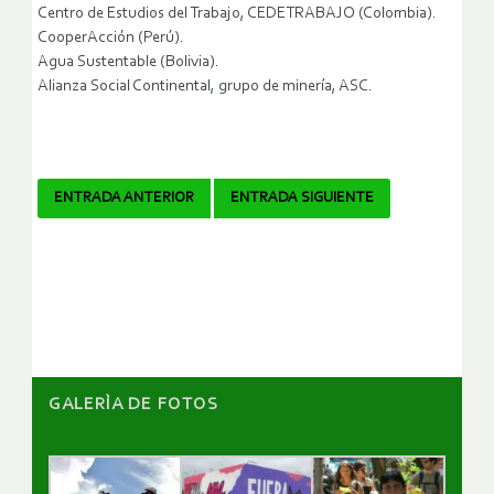
Centro de Estudios del Trabajo, CEDETRABAJO (Colombia).
CooperAcción (Perú).
Agua Sustentable (Bolivia).
Alianza Social Continental, grupo de minería, ASC.
Navegador
ENTRADA ANTERIOR
ENTRADA SIGUIENTE
de
artículos
GALERÌA DE FOTOS