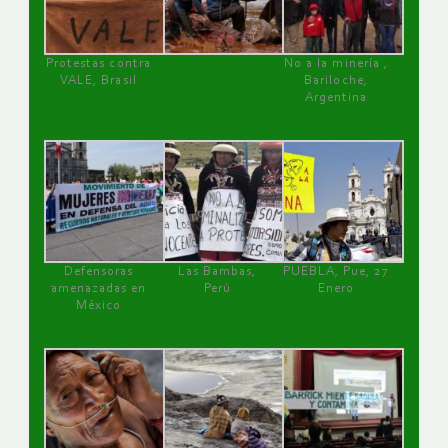
Protestas contra
No a la minería ,
VALE, Brasil
Bariloche,
Argentina
Defensoras
Las Bambas,
PUEBLA, Pue, 27
amenazadas en
Perú
Enero
México