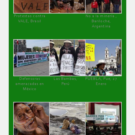
Protestas contra
No a la minería ,
VALE, Brasil
Bariloche,
Argentina
Defensoras
Las Bambas,
PUEBLA, Pue, 27
amenazadas en
Perú
Enero
México