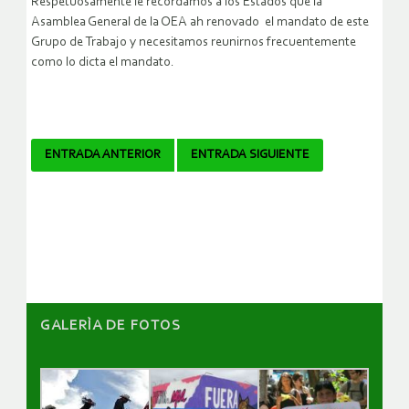
Respetuosamente le recordamos a los Estados que la
Asamblea General de la OEA ah renovado el mandato de este
Grupo de Trabajo y necesitamos reunirnos frecuentemente
como lo dicta el mandato.
Navegador
ENTRADA ANTERIOR
ENTRADA SIGUIENTE
de
artículos
GALERÌA DE FOTOS