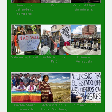
Amazonía
Perú
Valle del Elqui
defiende su
sin minería.
territorio
Vale mata, Brasil
Tía María no va !
Orinoco,
Perú
Venezuela
Pueblo Shuar
defensora de la
Caimanes, Chile
dice no a la
tierra, Melchora,