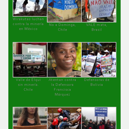
Wirakutas luchan
contra la minería
No a Dominga,
VALE mata,
en México
Chile
Brasil
Valle de Elqui
Atentan contra
Defensoras de
sin minería.
la Defensora
Bolivia
Chile
Francisca
Márquez