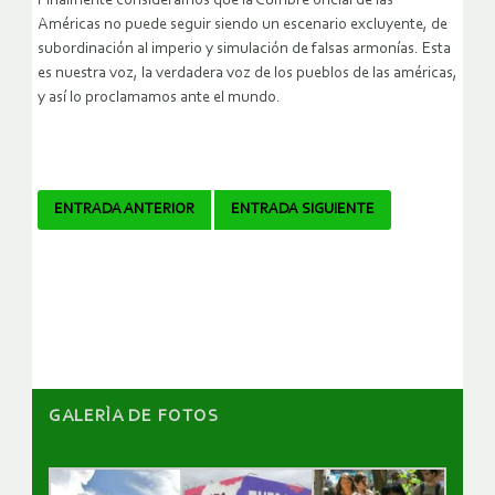
Finalmente consideramos que la Cumbre oficial de las
Américas no puede seguir siendo un escenario excluyente, de
subordinación al imperio y simulación de falsas armonías. Esta
es nuestra voz, la verdadera voz de los pueblos de las américas,
y así lo proclamamos ante el mundo.
Navegador
ENTRADA ANTERIOR
ENTRADA SIGUIENTE
de
artículos
GALERÌA DE FOTOS