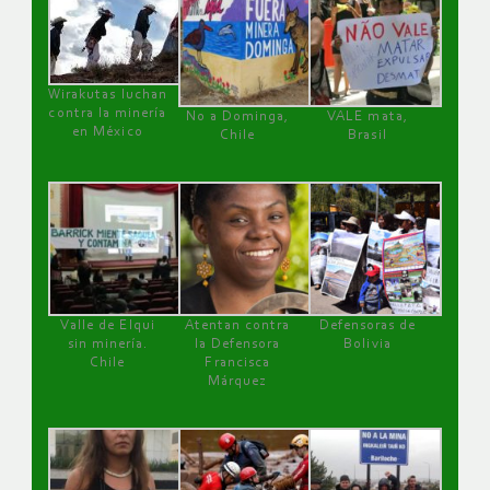
Wirakutas luchan
contra la minería
No a Dominga,
VALE mata,
en México
Chile
Brasil
Valle de Elqui
Atentan contra
Defensoras de
sin minería.
la Defensora
Bolivia
Chile
Francisca
Márquez