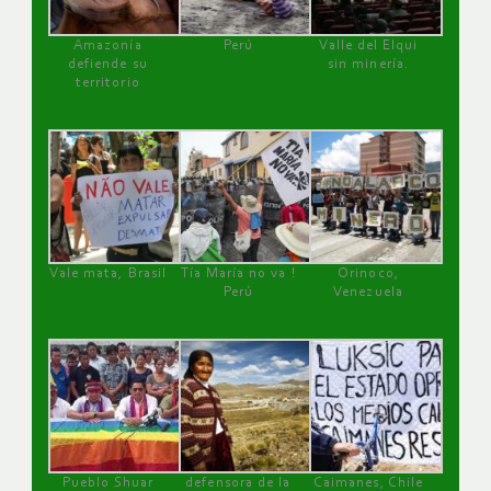
Amazonía
Perú
Valle del Elqui
defiende su
sin minería.
territorio
Vale mata, Brasil
Tía María no va !
Orinoco,
Perú
Venezuela
Pueblo Shuar
defensora de la
Caimanes, Chile