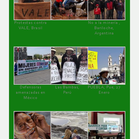
Protestas contra
No a la minería ,
VALE, Brasil
Bariloche,
Argentina
Defensoras
Las Bambas,
PUEBLA, Pue, 27
amenazadas en
Perú
Enero
México