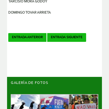
TARCISIO MORA GODOY
DOMINGO TOVAR ARRIETA
Navegador
ENTRADA ANTERIOR
ENTRADA SIGUIENTE
de
artículos
GALERÌA DE FOTOS