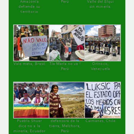
Amazonía
Perú
Valle del Elqui
defiende su
sin minería.
territorio
Vale mata, Brasil
Tía María no va !
Orinoco,
Perú
Venezuela
Pueblo Shuar
defensora de la
Caimanes, Chile
dice no a la
tierra, Melchora,
minería, Ecuador
Perú