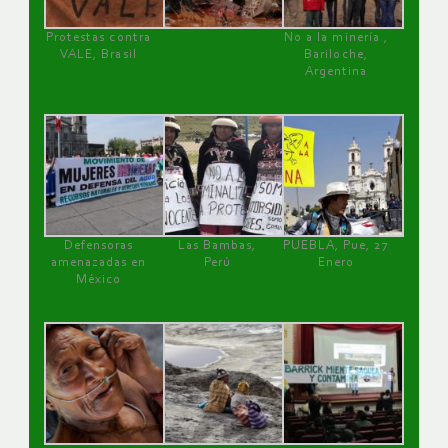
Protestas contra
No a la minería ,
VALE, Brasil
Bariloche,
Argentina
Defensoras
Las Bambas,
PUEBLA, Pue, 27
amenazadas en
Perú
Enero
México