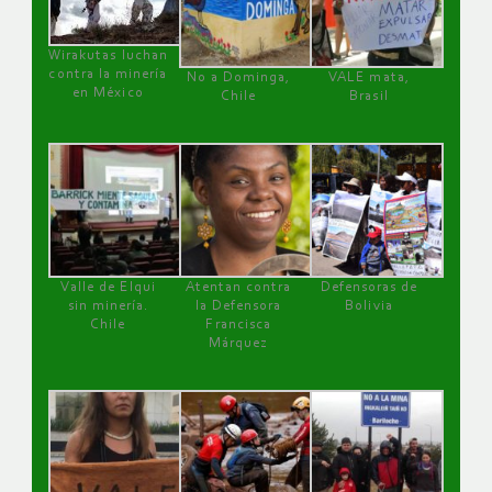
Wirakutas luchan
contra la minería
No a Dominga,
VALE mata,
en México
Chile
Brasil
Valle de Elqui
Atentan contra
Defensoras de
sin minería.
la Defensora
Bolivia
Chile
Francisca
Márquez