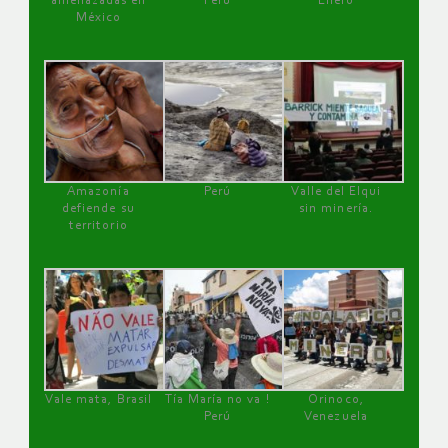
amenazadas en
Perú
Enero
México
Amazonía
Perú
Valle del Elqui
defiende su
sin minería.
territorio
Vale mata, Brasil
Tía María no va !
Orinoco,
Perú
Venezuela