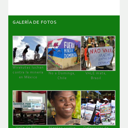
GALERÌA DE FOTOS
Wirakutas luchan
contra la minería
No a Dominga,
VALE mata,
en México
Chile
Brasil
Valle de Elqui
Atentan contra
Defensoras de