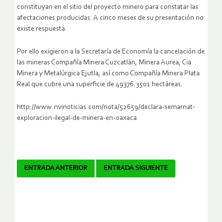
constituyan en el sitio del proyecto minero para constatar las
afectaciones producidas. A cinco meses de su presentación no
existe respuesta.
Por ello exigieron a la Secretaría de Economía la cancelación de
las mineras Compañía Minera Cuzcatlán, Minera Aurea, Cia
Minera y Metalúrgica Ejutla, así como Compañía Minera Plata
Real que cubre una superficie de 49376.3501 hectáreas.
http://www.nvinoticias.com/nota/52659/declara-semarnat-
exploracion-ilegal-de-minera-en-oaxaca
Navegador
ENTRADA ANTERIOR
ENTRADA SIGUIENTE
de
artículos