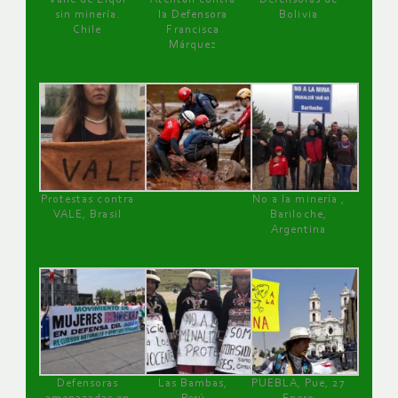
sin minería.
la Defensora
Bolivia
Chile
Francisca
Márquez
Protestas contra
No a la minería ,
VALE, Brasil
Bariloche,
Argentina
Defensoras
Las Bambas,
PUEBLA, Pue, 27