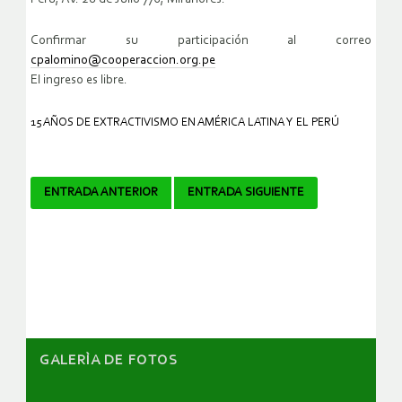
Confirmar su participación al correo
cpalomino@cooperaccion.org.pe
El ingreso es libre.
15 AÑOS DE EXTRACTIVISMO EN AMÉRICA LATINA Y EL PERÚ
Navegador
ENTRADA ANTERIOR
ENTRADA SIGUIENTE
de
artículos
GALERÌA DE FOTOS