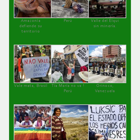
Amazonía
Perú
Valle del Elqui
defiende su
sin minería.
territorio
Vale mata, Brasil
Tía María no va !
Orinoco,
Perú
Venezuela