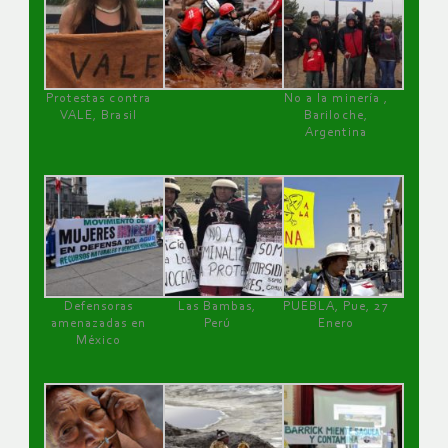
Protestas contra
No a la minería ,
VALE, Brasil
Bariloche,
Argentina
Defensoras
Las Bambas,
PUEBLA, Pue, 27
amenazadas en
Perú
Enero
México