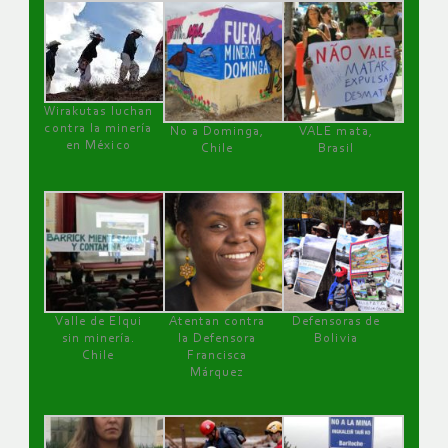
Wirakutas luchan
contra la minería
No a Dominga,
VALE mata,
en México
Chile
Brasil
Valle de Elqui
Atentan contra
Defensoras de
sin minería.
la Defensora
Bolivia
Chile
Francisca
Márquez