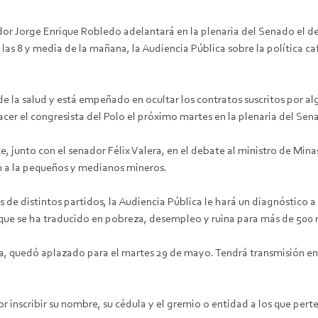
dor Jorge Enrique Robledo adelantará en la plenaria del Senado el de
de las 8 y media de la mañana, la Audiencia Pública sobre la política 
 de la salud y está empeñado en ocultar los contratos suscritos por
cer el congresista del Polo el próximo martes en la plenaria del Sen
 junto con el senador Félix Valera, en el debate al ministro de Mina
ón a la pequeños y medianos mineros.
 de distintos partidos, la Audiencia Pública le hará un diagnóstico a l
ue se ha traducido en pobreza, desempleo y ruina para más de 500 m
ria, quedó aplazado para el martes 29 de mayo. Tendrá transmisión en 
vor inscribir su nombre, su cédula y el gremio o entidad a los que pert