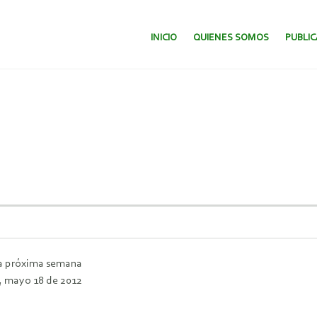
SALTAR AL CONTENIDO.
INICIO
QUIENES SOMOS
PUBLI
 la próxima semana
, mayo 18 de 2012