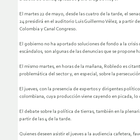
El martes 22 de mayo, desde las cuatro de la tarde, el sena
24 presidirá en el auditorio Luis Guillermo Vélez, a partir 
Colombia y Canal Congreso.
El gobierno no ha aportado soluciones de fondo a la crisis
escándalos, son algunas de las denuncias que se propone ha
El mismo martes, en horas de la mañana, Robledo es citante,
problemática del sector y, en especial, sobre la persecuci
El jueves, con la presencia de expertos y dirigentes políticos
colombiana, cuya producción viene cayendo en picada, lo q
El debate sobre la política de tierras, también en la plena
partir de las 4 de la tarde.
Quienes deseen asistir el jueves a la audiencia cafetera, fa