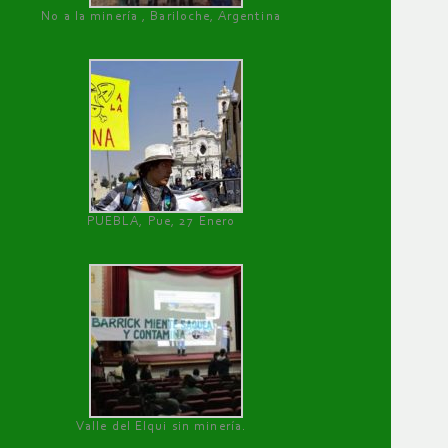
No a la minería , Bariloche, Argentina
PUEBLA, Pue, 27 Enero
Valle del Elqui sin minería.