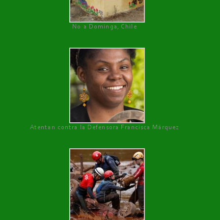
No a Dominga, Chile
Atentan contra la Defensora Francisca Márquez