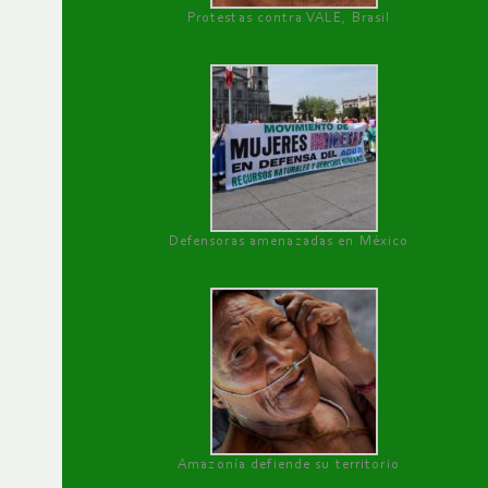
Protestas contra VALE, Brasil
Defensoras amenazadas en México
Amazonía defiende su territorio