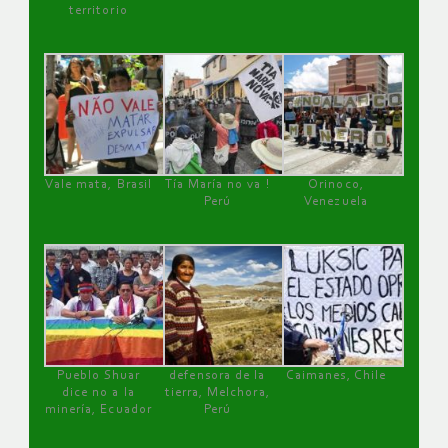
territorio
Vale mata, Brasil
Tía María no va !
Orinoco,
Perú
Venezuela
Pueblo Shuar
defensora de la
Caimanes, Chile
dice no a la
tierra, Melchora,
minería, Ecuador
Perú