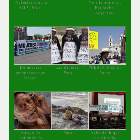
Protestas contra
No a la minería ,
VALE, Brasil
Bariloche,
Argentina
Defensoras
Las Bambas,
PUEBLA, Pue, 27
amenazadas en
Perú
Enero
México
Amazonía
Perú
Valle del Elqui
defiende su
sin minería.