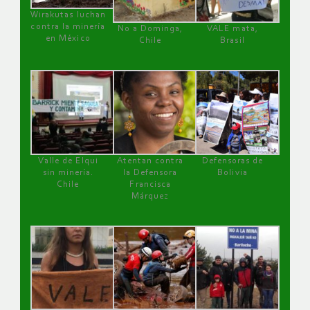
Wirakutas luchan
contra la minería
No a Dominga,
VALE mata,
en México
Chile
Brasil
Valle de Elqui
Atentan contra
Defensoras de
sin minería.
la Defensora
Bolivia
Chile
Francisca
Márquez