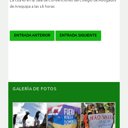
La cita es en la Sala de Convenciones del Colegio de Abogados
de Arequipa a las 16 horas.
Navegador
ENTRADA ANTERIOR
ENTRADA SIGUIENTE
de
artículos
GALERÌA DE FOTOS