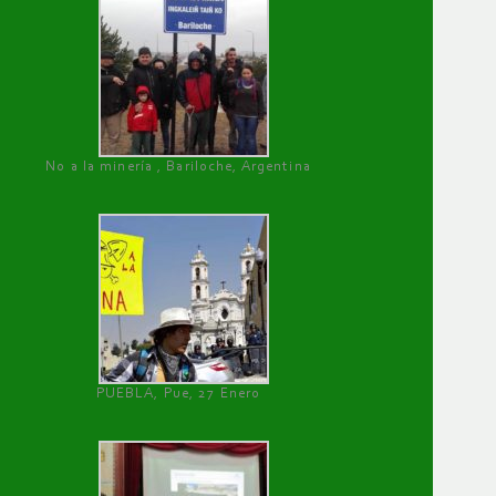
No a la minería , Bariloche, Argentina
PUEBLA, Pue, 27 Enero