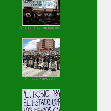
Valle del Elqui sin minería.
Orinoco, Venezuela