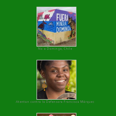
No a Dominga, Chile
Atentan contra la Defensora Francisca Márquez