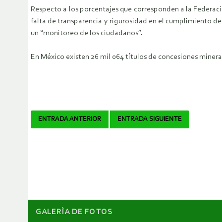
Respecto a los porcentajes que corresponden a la Federació
falta de transparencia y rigurosidad en el cumplimiento de
un “monitoreo de los ciudadanos”.
En México existen 26 mil 064 títulos de concesiones mineras
Navegador
ENTRADA ANTERIOR
ENTRADA SIGUIENTE
de
artículos
GALERÌA DE FOTOS