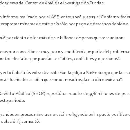
igadores del Centro de Análisis e Investigación Fundar.
 informe realizado por el ASF, entre 2008 y 2013 el Gobierno feder
s empresas mineras de este país sólo por pago de derechos debido a 
0.6 por ciento de los más de 1.2 billones de pesos que recaudaron.
neras por concesión es muy poco y consideró que parte del problema 
ontrol de datos que puedan ser “útiles, confiables y oportunos”.
oyecto industrias extractivas de Fundar, dijo a SinEmbargo que las 
n al dueño de ese bien que somos nosotros, la nación mexicana”.
y Crédito Público (SHCP) reportó un monto de 978 millones de pes
 este periodo.
grandes empresas mineras no están reflejando un impacto positivo e
 población”, comentó.