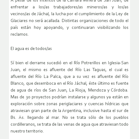
A pesar de los intentos de la Cámara Minera de San Juan, de
enfrentar a los/as trabajadores/as mineros/as y los/as
vecinos/as de Jáchal, la lucha por el cumplimiento de la Ley de
Glaciares no será acallada. Distintas organizaciones de todo el
país están hoy apoyando, y continuaran visibilizando los
reclamos.
El agua es de todos/as
Sí bien el derrame sucedió en el Río Potrerillos en Iglesia-San
Juan, el mismo es afluente del Río Las Taguas, el cual es
afluente del Río La Palca, que a su vez es afluente del Río
Blanco, que desemboca en el Río Jáchal, éste último es fuente
de agua de ríos de San Juan, La Rioja, Mendoza y Córdoba.
Mas de 30 proyectos podrían instalarse y algunos ya están en
exploración sobre zonas periglaciares y cuencas hídricas que
atraviesan gran parte de la Argentina, inclusive hasta el sur de
Bs. As. llegando al mar. No se trata sólo de los pueblos
cordilleranos, se trata de las venas de agua que atraviesan todo
nuestro territorio.