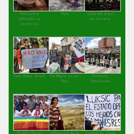
Amazonía
Perú
Valle del Elqui
defiende su
sin minería.
territorio
Vale mata, Brasil
Tía María no va !
Orinoco,
Perú
Venezuela
Pueblo Shuar
defensora de la
Caimanes, Chile