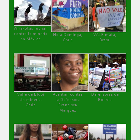
Wirakutas luchan
contra la minería
No a Dominga,
VALE mata,
en México
Chile
Brasil
Valle de Elqui
Atentan contra
Defensoras de
sin minería.
la Defensora
Bolivia
Chile
Francisca
Márquez