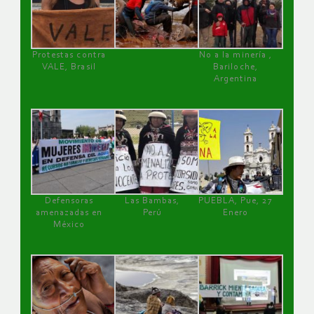
Protestas contra
No a la minería ,
VALE, Brasil
Bariloche,
Argentina
Defensoras
Las Bambas,
PUEBLA, Pue, 27
amenazadas en
Perú
Enero
México