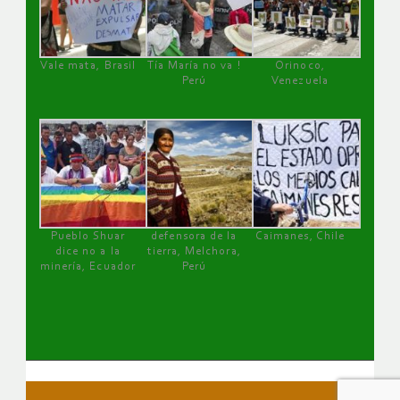
Vale mata, Brasil
Tía María no va !
Orinoco,
Perú
Venezuela
Pueblo Shuar
defensora de la
Caimanes, Chile
dice no a la
tierra, Melchora,
minería, Ecuador
Perú