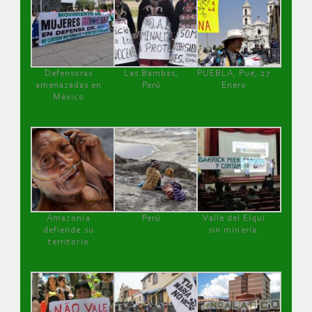
Defensoras
Las Bambas,
PUEBLA, Pue, 27
amenazadas en
Perú
Enero
México
Amazonía
Perú
Valle del Elqui
defiende su
sin minería.
territorio