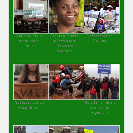
Valle de Elqui
Atentan contra
Defensoras de
sin minería.
la Defensora
Bolivia
Chile
Francisca
Márquez
Protestas contra
No a la minería ,
VALE, Brasil
Bariloche,
Argentina