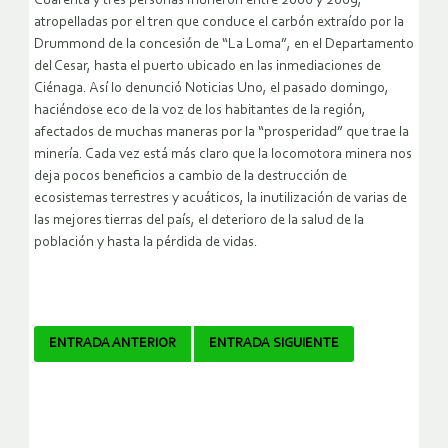
Cuarenta y tres personas murieron entre 2006 y 2009,
atropelladas por el tren que conduce el carbón extraído por la
Drummond de la concesión de “La Loma”, en el Departamento
del Cesar, hasta el puerto ubicado en las inmediaciones de
Ciénaga. Así lo denunció Noticias Uno, el pasado domingo,
haciéndose eco de la voz de los habitantes de la región,
afectados de muchas maneras por la “prosperidad” que trae la
minería. Cada vez está más claro que la locomotora minera nos
deja pocos beneficios a cambio de la destrucción de
ecosistemas terrestres y acuáticos, la inutilización de varias de
las mejores tierras del país, el deterioro de la salud de la
población y hasta la pérdida de vidas.
Navegador
ENTRADA ANTERIOR
ENTRADA SIGUIENTE
de
artículos