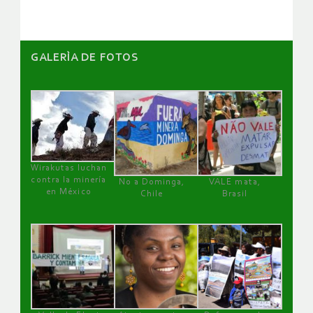
GALERÌA DE FOTOS
Wirakutas luchan
contra la minería
No a Dominga,
VALE mata,
en México
Chile
Brasil