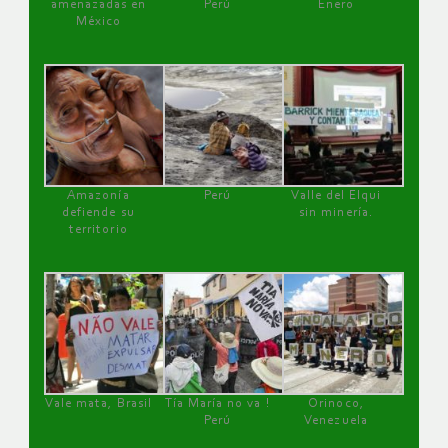
amenazadas en
Perú
Enero
México
Amazonía
Perú
Valle del Elqui
defiende su
sin minería.
territorio
Vale mata, Brasil
Tía María no va !
Orinoco,
Perú
Venezuela