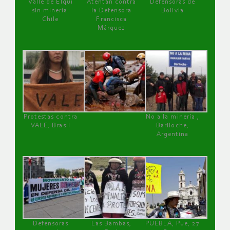
Valle de Elqui
Atentan contra
Defensoras de
sin minería.
la Defensora
Bolivia
Chile
Francisca
Márquez
Protestas contra
No a la minería ,
VALE, Brasil
Bariloche,
Argentina
Defensoras
Las Bambas,
PUEBLA, Pue, 27