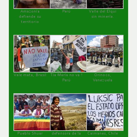
Amazonía
Perú
Valle del Elqui
defiende su
sin minería.
territorio
Vale mata, Brasil
Tía María no va !
Orinoco,
Perú
Venezuela
Pueblo Shuar
defensora de la
Caimanes, Chile