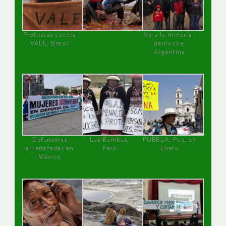
Protestas contra
No a la minería ,
VALE, Brasil
Bariloche,
Argentina
Defensoras
Las Bambas,
PUEBLA, Pue, 27
amenazadas en
Perú
Enero
México