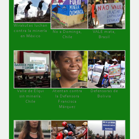
Wirakutas luchan
contra la minería
No a Dominga,
VALE mata,
en México
Chile
Brasil
Valle de Elqui
Atentan contra
Defensoras de
sin minería.
la Defensora
Bolivia
Chile
Francisca
Márquez