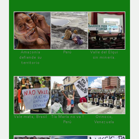
Amazonía
Perú
Valle del Elqui
defiende su
sin minería.
territorio
Vale mata, Brasil
Tía María no va !
Orinoco,
Perú
Venezuela