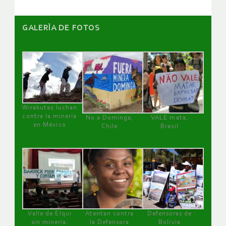
GALERÌA DE FOTOS
Wirakutas luchan
contra la minería
No a Dominga,
VALE mata,
en México
Chile
Brasil
Valle de Elqui
Atentan contra
Defensoras de
sin minería.
la Defensora
Bolivia