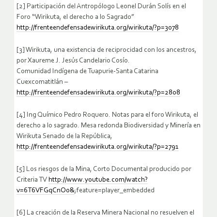
[2] Participación del Antropólogo Leonel Durán Solís en el
Foro “Wirikuta, el derecho a lo Sagrado”
http://frenteendefensadewirikuta.org/wirikuta/?p=3078
[3] Wirikuta, una existencia de reciprocidad con los ancestros,
por Xaureme J. Jesús Candelario Cosío.
Comunidad Indígena de Tuapurie-Santa Catarina
Cuexcomatitlán –
http://frenteendefensadewirikuta.org/wirikuta/?p=2808
[4] Ing Químico Pedro Roquero. Notas para el foro Wirikuta, el
derecho a lo sagrado. Mesa redonda Biodiversidad y Minería en
Wirikuta Senado de la República,
http://frenteendefensadewirikuta.org/wirikuta/?p=2791
[5] Los riesgos de la Mina, Corto Documental producido por
Criteria TV
http://www.youtube.com/watch?
v=6T6VFGqCnOo&
;feature=player_embedded
[6] La creación de la Reserva Minera Nacional no resuelven el