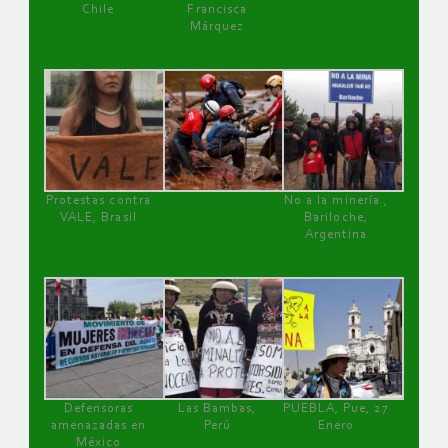
Chile
Francisca
Márquez
Protestas contra
No a la minería ,
VALE, Brasil
Bariloche,
Argentina
Defensoras
Las Bambas,
PUEBLA, Pue, 27
amenazadas en
Perú
Enero
México